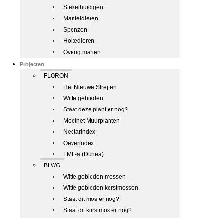
Stekelhuidigen
Manteldieren
Sponzen
Holtedieren
Overig marien
Projecten
FLORON
Het Nieuwe Strepen
Witte gebieden
Staat deze plant er nog?
Meetnet Muurplanten
Nectarindex
Oeverindex
LMF-a (Dunea)
BLWG
Witte gebieden mossen
Witte gebieden korstmossen
Staat dit mos er nog?
Staat dit korstmos er nog?