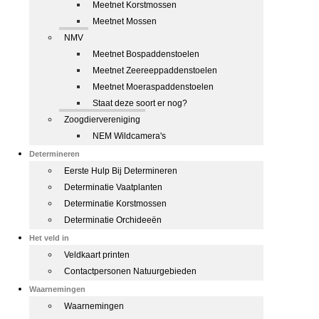
Meetnet Korstmossen
Meetnet Mossen
NMV
Meetnet Bospaddenstoelen
Meetnet Zeereeppaddenstoelen
Meetnet Moeraspaddenstoelen
Staat deze soort er nog?
Zoogdiervereniging
NEM Wildcamera's
Determineren
Eerste Hulp Bij Determineren
Determinatie Vaatplanten
Determinatie Korstmossen
Determinatie Orchideeën
Het veld in
Veldkaart printen
Contactpersonen Natuurgebieden
Waarnemingen
Waarnemingen