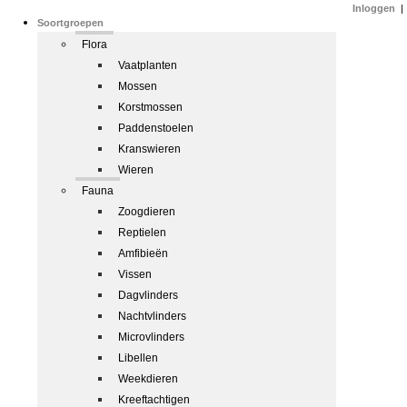
Inloggen
|
Soortgroepen
Flora
Vaatplanten
Mossen
Korstmossen
Paddenstoelen
Kranswieren
Wieren
Fauna
Zoogdieren
Reptielen
Amfibieën
Vissen
Dagvlinders
Nachtvlinders
Microvlinders
Libellen
Weekdieren
Kreeftachtigen