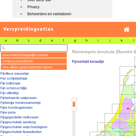
Over deze site
Privacy
Beheerders en validatoren
Verspreidingsatlas
a
b
c
d
e
f
g
h
i
j
k
l
Ramariopsis tenuicula
(Bourdot &
toon wetenschappelijke namen
verberg synoniemen
Fijnvertakt koraaltje
toon alleen geaccepteerde namen
Fibrilleus waswebje
Fier schijnpluimpje
Fijn kalkkopje
Fijn schorsschijfje
Fijn viltkelkje
Fijnbehaarde satijnzwam
Fijnberijpt meniezwammetje
Fijne korstkogelzwam
Fijne poria
Fijngegordelde melkzwam
Fijngeschubde aardtong
Fijngeschubde anijschampignon
Fijngeschubde fluweelboleet