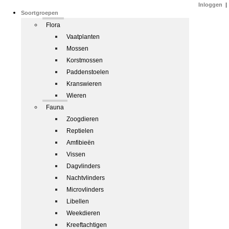
Inloggen
|
Soortgroepen
Flora
Vaatplanten
Mossen
Korstmossen
Paddenstoelen
Kranswieren
Wieren
Fauna
Zoogdieren
Reptielen
Amfibieën
Vissen
Dagvlinders
Nachtvlinders
Microvlinders
Libellen
Weekdieren
Kreeftachtigen