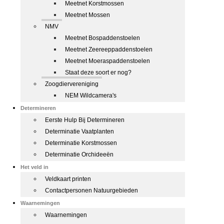
Meetnet Korstmossen
Meetnet Mossen
NMV
Meetnet Bospaddenstoelen
Meetnet Zeereeppaddenstoelen
Meetnet Moeraspaddenstoelen
Staat deze soort er nog?
Zoogdiervereniging
NEM Wildcamera's
Determineren
Eerste Hulp Bij Determineren
Determinatie Vaatplanten
Determinatie Korstmossen
Determinatie Orchideeën
Het veld in
Veldkaart printen
Contactpersonen Natuurgebieden
Waarnemingen
Waarnemingen