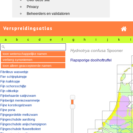
Over deze site
Privacy
Beheerders en validatoren
Verspreidingsatlas
a
b
c
d
e
f
g
h
i
j
k
l
Hydnotrya confusa
Spooner
toon wetenschappelijke namen
verberg synoniemen
Flapsporige doolhoftruffel
toon alleen geaccepteerde namen
Fibrilleus waswebje
Fier schijnpluimpje
Fijn kalkkopje
Fijn schorsschijfje
Fijn viltkelkje
Fijnbehaarde satijnzwam
Fijnberijpt meniezwammetje
Fijne korstkogelzwam
Fijne poria
Fijngegordelde melkzwam
Fijngeschubde aardtong
Fijngeschubde anijschampignon
Fijngeschubde fluweelboleet