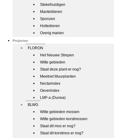
Stekelhuidigen
Manteldieren
Sponzen
Holtedieren
Overig marien
Projecten
FLORON
Het Nieuwe Strepen
Witte gebieden
Staat deze plant er nog?
Meetnet Muurplanten
Nectarindex
Oeverindex
LMF-a (Dunea)
BLWG
Witte gebieden mossen
Witte gebieden korstmossen
Staat dit mos er nog?
Staat dit korstmos er nog?