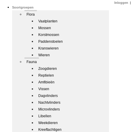
Inloggen
|
Soortgroepen
Flora
Vaatplanten
Mossen
Korstmossen
Paddenstoelen
Kranswieren
Wieren
Fauna
Zoogdieren
Reptielen
Amfibieën
Vissen
Dagvlinders
Nachtvlinders
Microvlinders
Libellen
Weekdieren
Kreeftachtigen