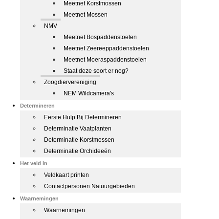
Meetnet Korstmossen
Meetnet Mossen
NMV
Meetnet Bospaddenstoelen
Meetnet Zeereeppaddenstoelen
Meetnet Moeraspaddenstoelen
Staat deze soort er nog?
Zoogdiervereniging
NEM Wildcamera's
Determineren
Eerste Hulp Bij Determineren
Determinatie Vaatplanten
Determinatie Korstmossen
Determinatie Orchideeën
Het veld in
Veldkaart printen
Contactpersonen Natuurgebieden
Waarnemingen
Waarnemingen