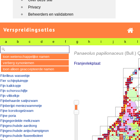
Over deze site
Privacy
Beheerders en validatoren
Verspreidingsatlas
a
b
c
d
e
f
g
h
i
j
k
l
Panaeolus papilionaceus
(Bull.) 
toon wetenschappelijke namen
verberg synoniemen
Franjevlekplaat
toon alleen geaccepteerde namen
Fibrilleus waswebje
Fier schijnpluimpje
Fijn kalkkopje
Fijn schorsschijfje
Fijn viltkelkje
Fijnbehaarde satijnzwam
Fijnberijpt meniezwammetje
Fijne korstkogelzwam
Fijne poria
Fijngegordelde melkzwam
Fijngeschubde aardtong
Fijngeschubde anijschampignon
Fijngeschubde fluweelboleet