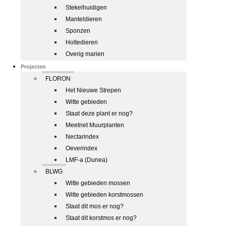
Stekelhuidigen
Manteldieren
Sponzen
Holtedieren
Overig marien
Projecten
FLORON
Het Nieuwe Strepen
Witte gebieden
Staat deze plant er nog?
Meetnet Muurplanten
Nectarindex
Oeverindex
LMF-a (Dunea)
BLWG
Witte gebieden mossen
Witte gebieden korstmossen
Staat dit mos er nog?
Staat dit korstmos er nog?