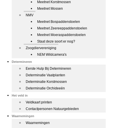
Meetnet Korstmossen
Meetnet Mossen
NMV
Meetnet Bospaddenstoelen
Meetnet Zeereeppaddenstoelen
Meetnet Moeraspaddenstoelen
Staat deze soort er nog?
Zoogdiervereniging
NEM Wildcamera's
Determineren
Eerste Hulp Bij Determineren
Determinatie Vaatplanten
Determinatie Korstmossen
Determinatie Orchideeën
Het veld in
Veldkaart printen
Contactpersonen Natuurgebieden
Waarnemingen
Waarnemingen