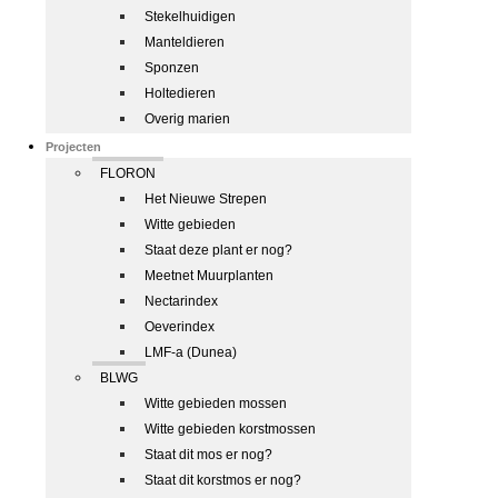
Stekelhuidigen
Manteldieren
Sponzen
Holtedieren
Overig marien
Projecten
FLORON
Het Nieuwe Strepen
Witte gebieden
Staat deze plant er nog?
Meetnet Muurplanten
Nectarindex
Oeverindex
LMF-a (Dunea)
BLWG
Witte gebieden mossen
Witte gebieden korstmossen
Staat dit mos er nog?
Staat dit korstmos er nog?