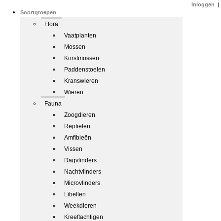
Inloggen
|
Soortgroepen
Flora
Vaatplanten
Mossen
Korstmossen
Paddenstoelen
Kranswieren
Wieren
Fauna
Zoogdieren
Reptielen
Amfibieën
Vissen
Dagvlinders
Nachtvlinders
Microvlinders
Libellen
Weekdieren
Kreeftachtigen