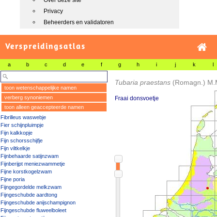
Over deze site
Privacy
Beheerders en validatoren
Verspreidingsatlas
a
b
c
d
e
f
g
h
i
j
k
l
Tubaria praestans
(Romagn.) M.
toon wetenschappelijke namen
verberg synoniemen
Fraai donsvoetje
toon alleen geaccepteerde namen
Fibrilleus waswebje
Fier schijnpluimpje
Fijn kalkkopje
Fijn schorsschijfje
Fijn viltkelkje
Fijnbehaarde satijnzwam
Fijnberijpt meniezwammetje
Fijne korstkogelzwam
Fijne poria
Fijngegordelde melkzwam
Fijngeschubde aardtong
Fijngeschubde anijschampignon
Fijngeschubde fluweelboleet