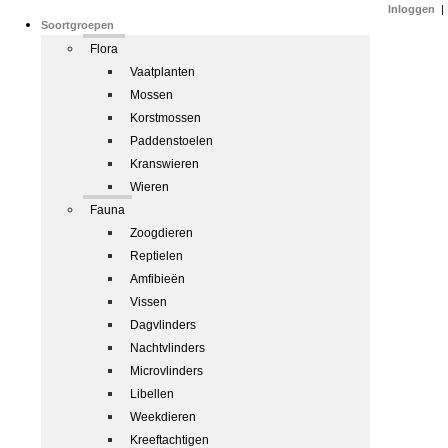
Inloggen
|
Soortgroepen
Flora
Vaatplanten
Mossen
Korstmossen
Paddenstoelen
Kranswieren
Wieren
Fauna
Zoogdieren
Reptielen
Amfibieën
Vissen
Dagvlinders
Nachtvlinders
Microvlinders
Libellen
Weekdieren
Kreeftachtigen