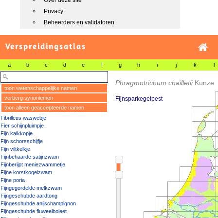
Over deze site
Privacy
Beheerders en validatoren
Verspreidingsatlas
a
b
c
d
e
f
g
h
i
j
k
l
Phragmotrichum chailletii
Kunze
toon wetenschappelijke namen
verberg synoniemen
Fijnsparkegelpest
toon alleen geaccepteerde namen
Fibrilleus waswebje
Fier schijnpluimpje
Fijn kalkkopje
Fijn schorsschijfje
Fijn viltkelkje
Fijnbehaarde satijnzwam
Fijnberijpt meniezwammetje
Fijne korstkogelzwam
Fijne poria
Fijngegordelde melkzwam
Fijngeschubde aardtong
Fijngeschubde anijschampignon
Fijngeschubde fluweelboleet