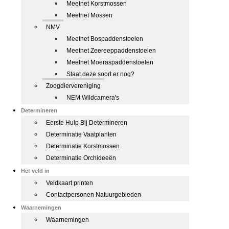
Meetnet Korstmossen
Meetnet Mossen
NMV
Meetnet Bospaddenstoelen
Meetnet Zeereeppaddenstoelen
Meetnet Moeraspaddenstoelen
Staat deze soort er nog?
Zoogdiervereniging
NEM Wildcamera's
Determineren
Eerste Hulp Bij Determineren
Determinatie Vaatplanten
Determinatie Korstmossen
Determinatie Orchideeën
Het veld in
Veldkaart printen
Contactpersonen Natuurgebieden
Waarnemingen
Waarnemingen