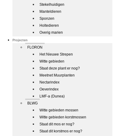
Stekelhuidigen
Manteldieren
Sponzen
Holtedieren
Overig marien
Projecten
FLORON
Het Nieuwe Strepen
Witte gebieden
Staat deze plant er nog?
Meetnet Muurplanten
Nectarindex
Oeverindex
LMF-a (Dunea)
BLWG
Witte gebieden mossen
Witte gebieden korstmossen
Staat dit mos er nog?
Staat dit korstmos er nog?