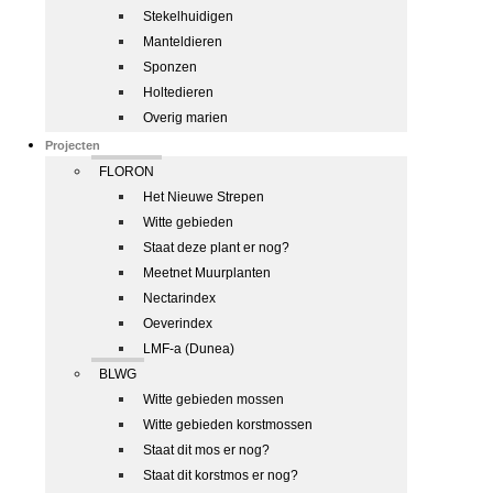
Stekelhuidigen
Manteldieren
Sponzen
Holtedieren
Overig marien
Projecten
FLORON
Het Nieuwe Strepen
Witte gebieden
Staat deze plant er nog?
Meetnet Muurplanten
Nectarindex
Oeverindex
LMF-a (Dunea)
BLWG
Witte gebieden mossen
Witte gebieden korstmossen
Staat dit mos er nog?
Staat dit korstmos er nog?