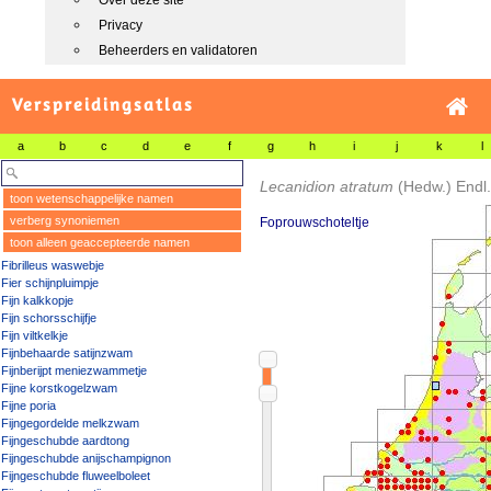
Over deze site
Privacy
Beheerders en validatoren
Verspreidingsatlas
a
b
c
d
e
f
g
h
i
j
k
l
Lecanidion atratum
(Hedw.) Endl.
toon wetenschappelijke namen
verberg synoniemen
Foprouwschoteltje
toon alleen geaccepteerde namen
Fibrilleus waswebje
Fier schijnpluimpje
Fijn kalkkopje
Fijn schorsschijfje
Fijn viltkelkje
Fijnbehaarde satijnzwam
Fijnberijpt meniezwammetje
Fijne korstkogelzwam
Fijne poria
Fijngegordelde melkzwam
Fijngeschubde aardtong
Fijngeschubde anijschampignon
Fijngeschubde fluweelboleet