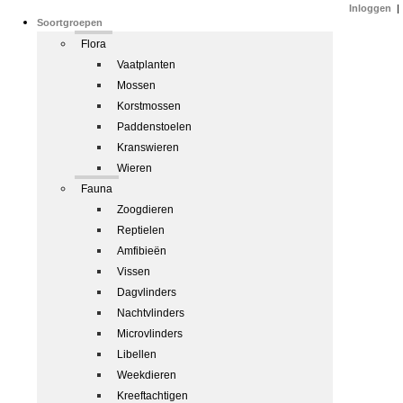
Inloggen
|
Soortgroepen
Flora
Vaatplanten
Mossen
Korstmossen
Paddenstoelen
Kranswieren
Wieren
Fauna
Zoogdieren
Reptielen
Amfibieën
Vissen
Dagvlinders
Nachtvlinders
Microvlinders
Libellen
Weekdieren
Kreeftachtigen