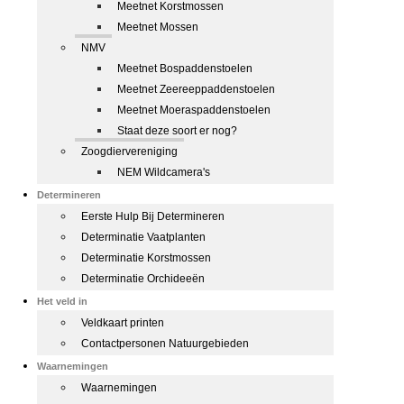
Meetnet Korstmossen
Meetnet Mossen
NMV
Meetnet Bospaddenstoelen
Meetnet Zeereeppaddenstoelen
Meetnet Moeraspaddenstoelen
Staat deze soort er nog?
Zoogdiervereniging
NEM Wildcamera's
Determineren
Eerste Hulp Bij Determineren
Determinatie Vaatplanten
Determinatie Korstmossen
Determinatie Orchideeën
Het veld in
Veldkaart printen
Contactpersonen Natuurgebieden
Waarnemingen
Waarnemingen