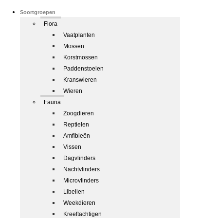
Soortgroepen
Flora
Vaatplanten
Mossen
Korstmossen
Paddenstoelen
Kranswieren
Wieren
Fauna
Zoogdieren
Reptielen
Amfibieën
Vissen
Dagvlinders
Nachtvlinders
Microvlinders
Libellen
Weekdieren
Kreeftachtigen