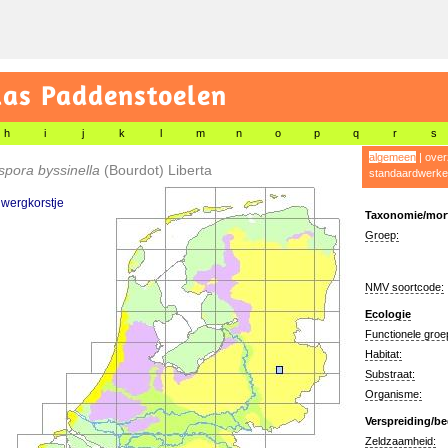
las Paddenstoelen
h
i
j
k
l
m
n
o
p
q
r
s
algemeen
|
over
spora byssinella
(Bourdot) Liberta
standaardwerke
wergkorstje
Taxonomie/morf
Groep:
NMV soortcode:
Ecologie
Functionele groe
Habitat:
Substraat:
Organisme:
Verspreiding/be
Zeldzaamheid: