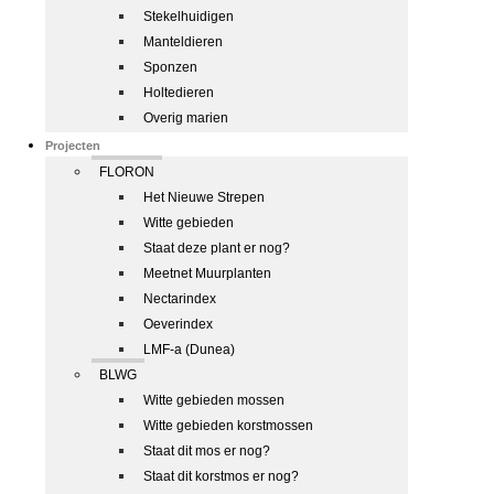
Stekelhuidigen
Manteldieren
Sponzen
Holtedieren
Overig marien
Projecten
FLORON
Het Nieuwe Strepen
Witte gebieden
Staat deze plant er nog?
Meetnet Muurplanten
Nectarindex
Oeverindex
LMF-a (Dunea)
BLWG
Witte gebieden mossen
Witte gebieden korstmossen
Staat dit mos er nog?
Staat dit korstmos er nog?