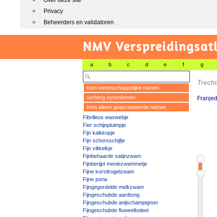
Over deze site
Privacy
Beheerders en validatoren
NMV Verspreidingsat
a
b
c
d
e
f
g
Trechi
toon wetenschappelijke namen
verberg synoniemen
Franjed
toon alleen geaccepteerde namen
Fibrilleus waswebje
Fier schijnpluimpje
Fijn kalkkopje
Fijn schorsschijfje
Fijn viltkelkje
Fijnbehaarde satijnzwam
Fijnberijpt meniezwammetje
Fijne korstkogelzwam
Fijne poria
Fijngegordelde melkzwam
Fijngeschubde aardtong
Fijngeschubde anijschampignon
Fijngeschubde fluweelboleet