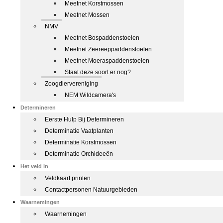
Meetnet Korstmossen
Meetnet Mossen
NMV
Meetnet Bospaddenstoelen
Meetnet Zeereeppaddenstoelen
Meetnet Moeraspaddenstoelen
Staat deze soort er nog?
Zoogdiervereniging
NEM Wildcamera's
Determineren
Eerste Hulp Bij Determineren
Determinatie Vaatplanten
Determinatie Korstmossen
Determinatie Orchideeën
Het veld in
Veldkaart printen
Contactpersonen Natuurgebieden
Waarnemingen
Waarnemingen