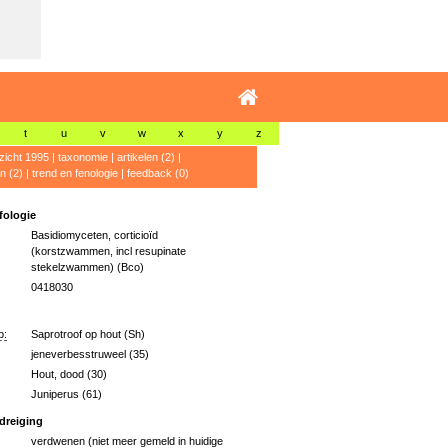
t
u
v
w
x
y
z
zicht 1995
|
taxonomie
|
artikelen (2)
|
n (2)
|
trend en fenologie
|
feedback (0)
ologie
Basidiomyceten, corticioïd
(korstzwammen, incl resupinate
stekelzwammen) (Bco)
0418030
p:
Saprotroof op hout (Sh)
jeneverbesstruweel (35)
Hout, dood (30)
Juniperus (61)
dreiging
verdwenen (niet meer gemeld in huidige