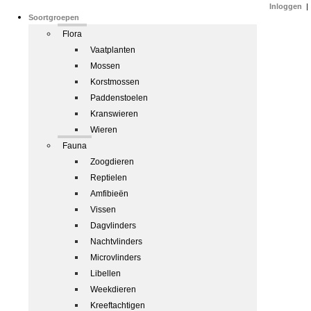
Inloggen
|
Soortgroepen
Flora
Vaatplanten
Mossen
Korstmossen
Paddenstoelen
Kranswieren
Wieren
Fauna
Zoogdieren
Reptielen
Amfibieën
Vissen
Dagvlinders
Nachtvlinders
Microvlinders
Libellen
Weekdieren
Kreeftachtigen