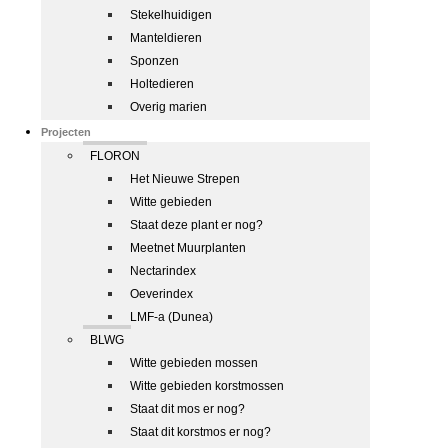
Stekelhuidigen
Manteldieren
Sponzen
Holtedieren
Overig marien
Projecten
FLORON
Het Nieuwe Strepen
Witte gebieden
Staat deze plant er nog?
Meetnet Muurplanten
Nectarindex
Oeverindex
LMF-a (Dunea)
BLWG
Witte gebieden mossen
Witte gebieden korstmossen
Staat dit mos er nog?
Staat dit korstmos er nog?