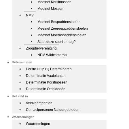
Meetnet Korstmossen
Meetnet Mossen
NMV
Meetnet Bospaddenstoelen
Meetnet Zeereeppaddenstoelen
Meetnet Moeraspaddenstoelen
Staat deze soort er nog?
Zoogdiervereniging
NEM Wildcamera's
Determineren
Eerste Hulp Bij Determineren
Determinatie Vaatplanten
Determinatie Korstmossen
Determinatie Orchideeën
Het veld in
Veldkaart printen
Contactpersonen Natuurgebieden
Waarnemingen
Waarnemingen