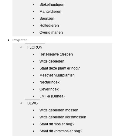
Stekelhuidigen
Manteldieren
Sponzen
Holtedieren
Overig marien
Projecten
FLORON
Het Nieuwe Strepen
Witte gebieden
Staat deze plant er nog?
Meetnet Muurplanten
Nectarindex
Oeverindex
LMF-a (Dunea)
BLWG
Witte gebieden mossen
Witte gebieden korstmossen
Staat dit mos er nog?
Staat dit korstmos er nog?