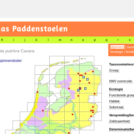
las Paddenstoelen
h
i
j
k
l
m
n
o
p
q
r
s
algemeen
|
taxo
ula pulchra
Cavara
fenologie
|
feedb
 spinnendoder
Taxonomie/morf
Groep:
NMV soortcode:
Ecologie
Functionele groe
Habitat:
Substraat:
Verspreiding/be
Zeldzaamheid:
Determinatie/be