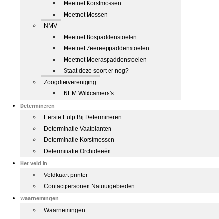
Meetnet Korstmossen
Meetnet Mossen
NMV
Meetnet Bospaddenstoelen
Meetnet Zeereeppaddenstoelen
Meetnet Moeraspaddenstoelen
Staat deze soort er nog?
Zoogdiervereniging
NEM Wildcamera's
Determineren
Eerste Hulp Bij Determineren
Determinatie Vaatplanten
Determinatie Korstmossen
Determinatie Orchideeën
Het veld in
Veldkaart printen
Contactpersonen Natuurgebieden
Waarnemingen
Waarnemingen