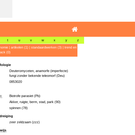
t
u
v
w
x
y
z
nomie
|
artikelen (1)
|
standaardwerken (3)
|
trend en
ack (0)
ologie
Deuteromyceten, anamorfe (imperfecte)
fungi zonder bekende teleomorf (Deu)
0853020
p:
Biotrofe parasiet (Pb)
Akker, ruigte, berm, stad, park (90)
spinnen (78)
dreiging
zeer zeldzaam (zzz)
wijs