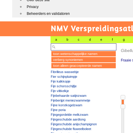
Over deze site
Privacy
Beheerders en validatoren
NMV Verspreidingsat
a
b
c
d
e
f
g
Gibell
toon wetenschappelijke namen
verberg synoniemen
Fraaie
toon alleen geaccepteerde namen
Fibrilleus waswebje
Fier schijnpluimpje
Fijn kalkkopje
Fijn schorsschijfje
Fijn viltkelkje
Fijnbehaarde satijnzwam
Fijnberijpt meniezwammetje
Fijne korstkogelzwam
Fijne poria
Fijngegordelde melkzwam
Fijngeschubde aardtong
Fijngeschubde anijschampignon
Fijngeschubde fluweelboleet