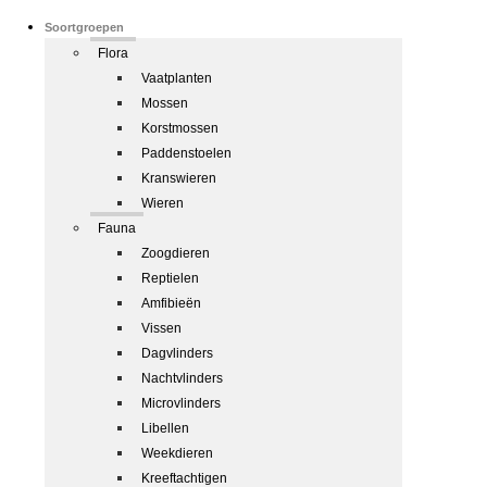
Soortgroepen
Flora
Vaatplanten
Mossen
Korstmossen
Paddenstoelen
Kranswieren
Wieren
Fauna
Zoogdieren
Reptielen
Amfibieën
Vissen
Dagvlinders
Nachtvlinders
Microvlinders
Libellen
Weekdieren
Kreeftachtigen