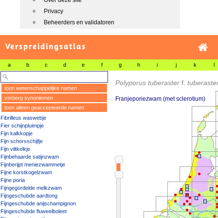
Over deze site
Privacy
Beheerders en validatoren
Verspreidingsatlas
a
b
c
d
e
f
g
h
i
j
k
l
Polyporus tuberaster
f.
tuberaste
toon wetenschappelijke namen
verberg synoniemen
Franjeporiezwam (met sclerotium)
toon alleen geaccepteerde namen
Fibrilleus waswebje
Fier schijnpluimpje
Fijn kalkkopje
Fijn schorsschijfje
Fijn viltkelkje
Fijnbehaarde satijnzwam
Fijnberijpt meniezwammetje
Fijne korstkogelzwam
Fijne poria
Fijngegordelde melkzwam
Fijngeschubde aardtong
Fijngeschubde anijschampignon
Fijngeschubde fluweelboleet