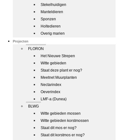
Stekelhuidigen
Manteldieren
Sponzen
Holtedieren
Overig marien
Projecten
FLORON
Het Nieuwe Strepen
Witte gebieden
Staat deze plant er nog?
Meetnet Muurplanten
Nectarindex
Oeverindex
LMF-a (Dunea)
BLWG
Witte gebieden mossen
Witte gebieden korstmossen
Staat dit mos er nog?
Staat dit korstmos er nog?