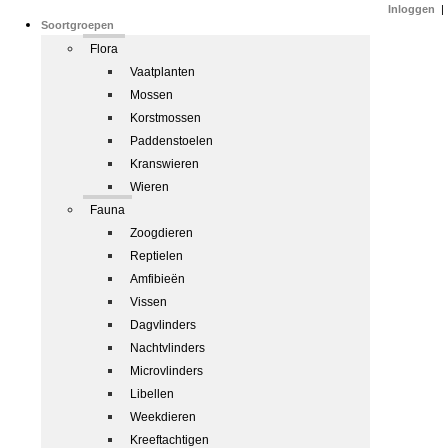
Inloggen
|
Soortgroepen
Flora
Vaatplanten
Mossen
Korstmossen
Paddenstoelen
Kranswieren
Wieren
Fauna
Zoogdieren
Reptielen
Amfibieën
Vissen
Dagvlinders
Nachtvlinders
Microvlinders
Libellen
Weekdieren
Kreeftachtigen