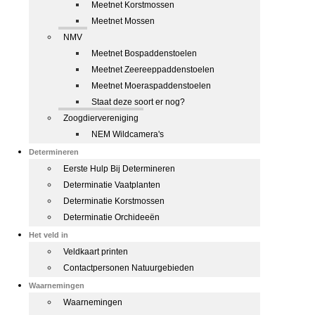
Meetnet Korstmossen
Meetnet Mossen
NMV
Meetnet Bospaddenstoelen
Meetnet Zeereeppaddenstoelen
Meetnet Moeraspaddenstoelen
Staat deze soort er nog?
Zoogdiervereniging
NEM Wildcamera's
Determineren
Eerste Hulp Bij Determineren
Determinatie Vaatplanten
Determinatie Korstmossen
Determinatie Orchideeën
Het veld in
Veldkaart printen
Contactpersonen Natuurgebieden
Waarnemingen
Waarnemingen