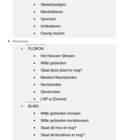
Stekelhuidigen
Manteldieren
Sponzen
Holtedieren
Overig marien
Projecten
FLORON
Het Nieuwe Strepen
Witte gebieden
Staat deze plant er nog?
Meetnet Muurplanten
Nectarindex
Oeverindex
LMF-a (Dunea)
BLWG
Witte gebieden mossen
Witte gebieden korstmossen
Staat dit mos er nog?
Staat dit korstmos er nog?