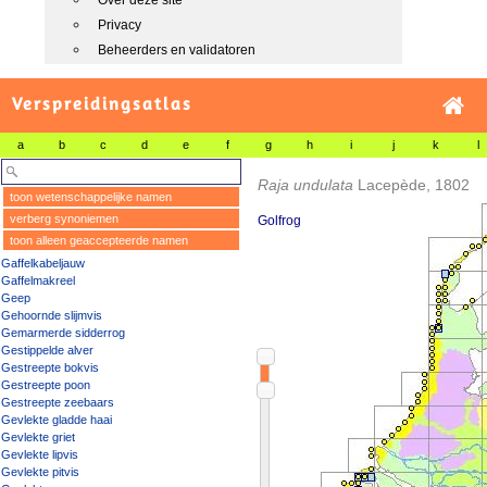
Over deze site
Privacy
Beheerders en validatoren
Verspreidingsatlas
a
b
c
d
e
f
g
h
i
j
k
l
Raja undulata
Lacepède, 1802
toon wetenschappelijke namen
verberg synoniemen
Golfrog
toon alleen geaccepteerde namen
Gaffelkabeljauw
Gaffelmakreel
Geep
Gehoornde slijmvis
Gemarmerde sidderrog
Gestippelde alver
Gestreepte bokvis
Gestreepte poon
Gestreepte zeebaars
Gevlekte gladde haai
Gevlekte griet
Gevlekte lipvis
Gevlekte pitvis