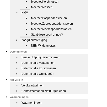
Meetnet Korstmossen
Meetnet Mossen
NMV
Meetnet Bospaddenstoelen
Meetnet Zeereeppaddenstoelen
Meetnet Moeraspaddenstoelen
Staat deze soort er nog?
Zoogdiervereniging
NEM Wildcamera's
Determineren
Eerste Hulp Bij Determineren
Determinatie Vaatplanten
Determinatie Korstmossen
Determinatie Orchideeën
Het veld in
Veldkaart printen
Contactpersonen Natuurgebieden
Waarnemingen
Waarnemingen