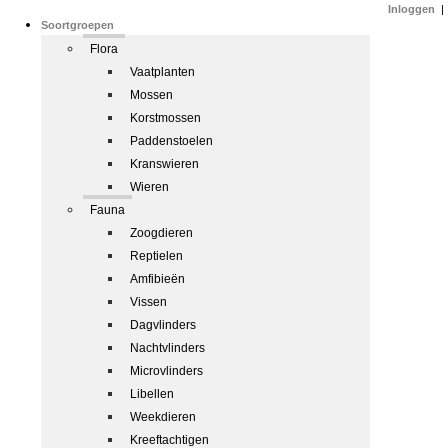
Inloggen
|
Soortgroepen
Flora
Vaatplanten
Mossen
Korstmossen
Paddenstoelen
Kranswieren
Wieren
Fauna
Zoogdieren
Reptielen
Amfibieën
Vissen
Dagvlinders
Nachtvlinders
Microvlinders
Libellen
Weekdieren
Kreeftachtigen