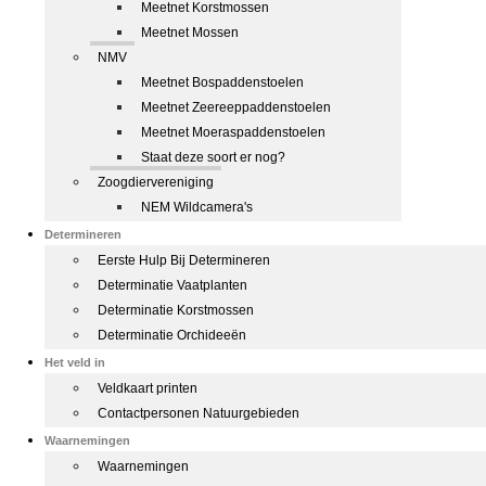
Meetnet Korstmossen
Meetnet Mossen
NMV
Meetnet Bospaddenstoelen
Meetnet Zeereeppaddenstoelen
Meetnet Moeraspaddenstoelen
Staat deze soort er nog?
Zoogdiervereniging
NEM Wildcamera's
Determineren
Eerste Hulp Bij Determineren
Determinatie Vaatplanten
Determinatie Korstmossen
Determinatie Orchideeën
Het veld in
Veldkaart printen
Contactpersonen Natuurgebieden
Waarnemingen
Waarnemingen