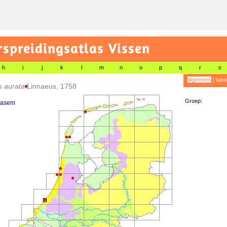
preidingsatlas Vissen
h
i
j
k
l
m
n
o
p
q
r
s
algemeen
|
taxo
s aurata
Linnaeus, 1758
Groep:
rasem