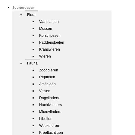
Soortgroepen
Flora
Vaatplanten
Mossen
Korstmossen
Paddenstoelen
Kranswieren
Wieren
Fauna
Zoogdieren
Reptielen
Amfibieën
Vissen
Dagvlinders
Nachtvlinders
Microvlinders
Libellen
Weekdieren
Kreeftachtigen