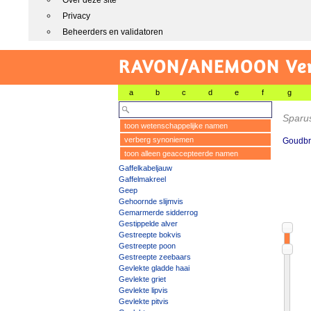
Over deze site
Privacy
Beheerders en validatoren
RAVON/ANEMOON Vers
a
b
c
d
e
f
g
Sparu
toon wetenschappelijke namen
verberg synoniemen
Goudb
toon alleen geaccepteerde namen
Gaffelkabeljauw
Gaffelmakreel
Geep
Gehoornde slijmvis
Gemarmerde sidderrog
Gestippelde alver
Gestreepte bokvis
Gestreepte poon
Gestreepte zeebaars
Gevlekte gladde haai
Gevlekte griet
Gevlekte lipvis
Gevlekte pitvis