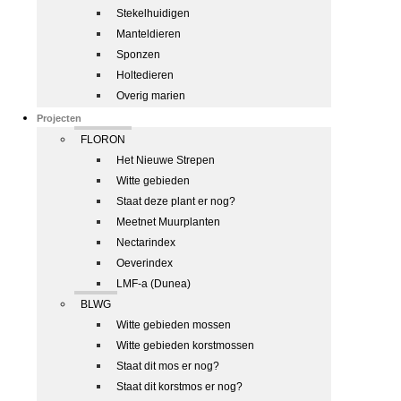
Stekelhuidigen
Manteldieren
Sponzen
Holtedieren
Overig marien
Projecten
FLORON
Het Nieuwe Strepen
Witte gebieden
Staat deze plant er nog?
Meetnet Muurplanten
Nectarindex
Oeverindex
LMF-a (Dunea)
BLWG
Witte gebieden mossen
Witte gebieden korstmossen
Staat dit mos er nog?
Staat dit korstmos er nog?