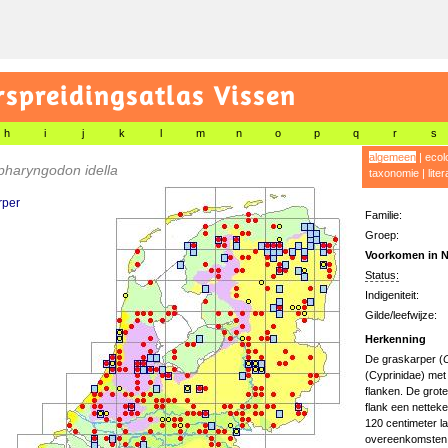
preidingsatlas Vissen
h
i
j
k
l
m
n
o
p
q
r
s
algemeen
|
ecol
haryngodon idella
taxonomie
|
lite
rper
Familie:
Groep:
Voorkomen in N
Status:
Indigeniteit:
Gilde/leefwijze:
Herkenning
De graskarper (
C
(Cyprinidae) met
flanken. De grot
flank een nettek
120 centimeter l
overeenkomsten 