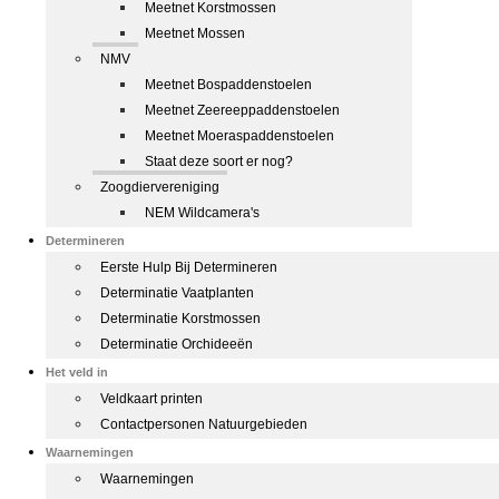
Meetnet Korstmossen
Meetnet Mossen
NMV
Meetnet Bospaddenstoelen
Meetnet Zeereeppaddenstoelen
Meetnet Moeraspaddenstoelen
Staat deze soort er nog?
Zoogdiervereniging
NEM Wildcamera's
Determineren
Eerste Hulp Bij Determineren
Determinatie Vaatplanten
Determinatie Korstmossen
Determinatie Orchideeën
Het veld in
Veldkaart printen
Contactpersonen Natuurgebieden
Waarnemingen
Waarnemingen