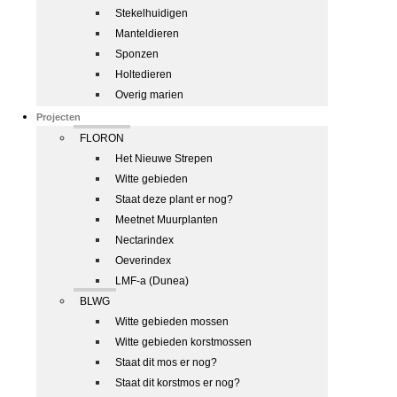
Stekelhuidigen
Manteldieren
Sponzen
Holtedieren
Overig marien
Projecten
FLORON
Het Nieuwe Strepen
Witte gebieden
Staat deze plant er nog?
Meetnet Muurplanten
Nectarindex
Oeverindex
LMF-a (Dunea)
BLWG
Witte gebieden mossen
Witte gebieden korstmossen
Staat dit mos er nog?
Staat dit korstmos er nog?