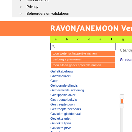
Over deze site
Privacy
Beheerders en validatoren
RAVON/ANEMOON Vers
a
b
c
d
e
f
g
Ctenop
toon wetenschappelijke namen
verberg synoniemen
Graska
toon alleen geaccepteerde namen
Gaffelkabeljauw
Gaffelmakreel
Geep
Gehoornde slijmvis
Gemarmerde sidderrog
Gestippelde alver
Gestreepte bokvis
Gestreepte poon
Gestreepte zeebaars
Gevlekte gladde haai
Gevlekte griet
Gevlekte lipvis
Gevlekte pitvis