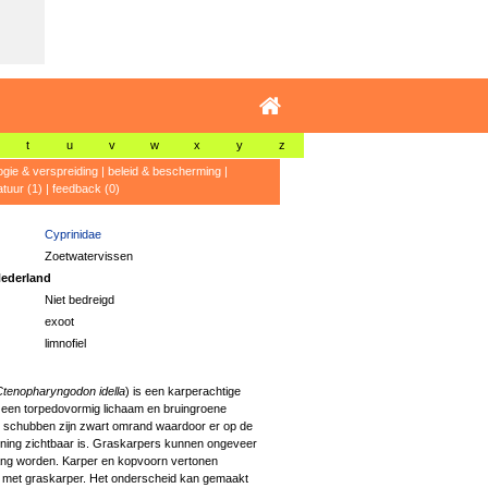
t
u
v
w
x
y
z
ogie & verspreiding
|
beleid & bescherming
|
ratuur (1)
|
feedback (0)
Cyprinidae
Zoetwatervissen
ederland
Niet bedreigd
exoot
limnofiel
tenopharyngodon idella
) is een karperachtige
 een torpedovormig lichaam en bruingroene
e schubben zijn zwart omrand waardoor er op de
ening zichtbaar is. Graskarpers kunnen ongeveer
ang worden. Karper en kopvoorn vertonen
met graskarper. Het onderscheid kan gemaakt