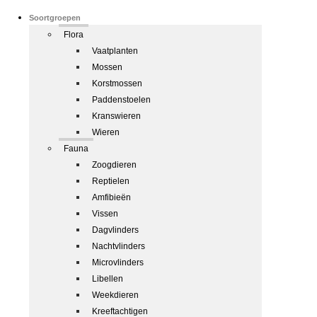
Soortgroepen
Flora
Vaatplanten
Mossen
Korstmossen
Paddenstoelen
Kranswieren
Wieren
Fauna
Zoogdieren
Reptielen
Amfibieën
Vissen
Dagvlinders
Nachtvlinders
Microvlinders
Libellen
Weekdieren
Kreeftachtigen