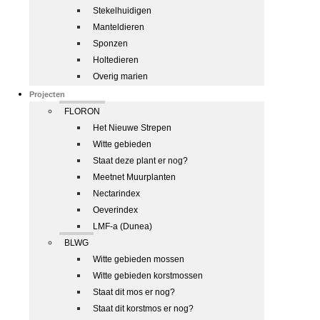
Stekelhuidigen
Manteldieren
Sponzen
Holtedieren
Overig marien
Projecten
FLORON
Het Nieuwe Strepen
Witte gebieden
Staat deze plant er nog?
Meetnet Muurplanten
Nectarindex
Oeverindex
LMF-a (Dunea)
BLWG
Witte gebieden mossen
Witte gebieden korstmossen
Staat dit mos er nog?
Staat dit korstmos er nog?