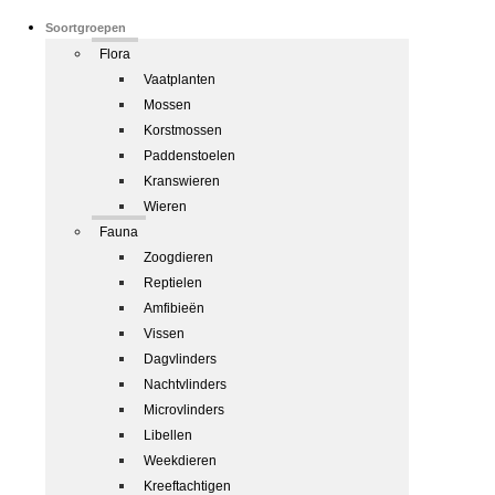
Soortgroepen
Flora
Vaatplanten
Mossen
Korstmossen
Paddenstoelen
Kranswieren
Wieren
Fauna
Zoogdieren
Reptielen
Amfibieën
Vissen
Dagvlinders
Nachtvlinders
Microvlinders
Libellen
Weekdieren
Kreeftachtigen