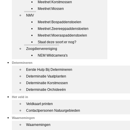
Meetnet Korstmossen
Meetnet Mossen
NMV
Meetnet Bospaddenstoelen
Meetnet Zeereeppaddenstoelen
Meetnet Moeraspaddenstoelen
Staat deze soort er nog?
Zoogdiervereniging
NEM Wildcamera's
Determineren
Eerste Hulp Bij Determineren
Determinatie Vaatplanten
Determinatie Korstmossen
Determinatie Orchideeën
Het veld in
Veldkaart printen
Contactpersonen Natuurgebieden
Waarnemingen
Waarnemingen