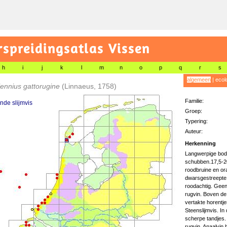
preidingsatlas Vissen
h
i
j
k
l
m
n
o
p
q
r
s
algemeen
|
ecol
ennius gattorugine
(Linnaeus, 1758)
Familie:
de slijmvis
Groep:
Typering:
Auteur:
Herkenning
Langwerpige bode
schubben.17,5-20
roodbruine en ora
dwarsgestreepte
roodachtig. Geen
rugvin. Boven de
vertakte horentj
Steenslijmvis. In
scherpe tandjes.
rugvin. Anaalvin 