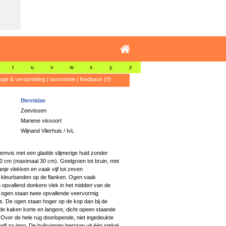
t
u
v
w
x
y
z
ogie & verspreiding
|
taxonomie
|
feedback (0)
Blenniidae
Zeevissen
Mariene vissoort
Wijnand Vlierhuis / IvL
mvis met een gladde slijmerige huid zonder
 cm (maximaal 30 cm). Geelgroen tot bruin, met
nje vlekken en vaak vijf tot zeven
 kleurbanden op de flanken. Ogen vaak
 opvallend donkere vlek in het midden van de
 ogen staan twee opvallende veervormig
es. De ogen staan hoger op de kop dan bij de
 de kaken korte en langere, dicht opeen staande
 Over de hele rug doorlopende, niet ingedeukte
half zo lang. De buikvinnen bestaan uit één stekel