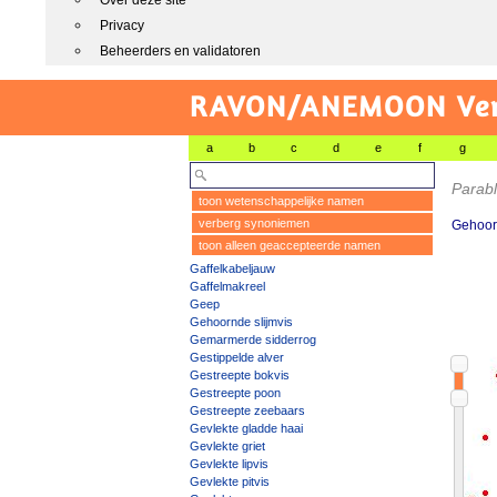
Over deze site
Privacy
Beheerders en validatoren
RAVON/ANEMOON Vers
a
b
c
d
e
f
g
Parabl
toon wetenschappelijke namen
verberg synoniemen
Gehoorn
toon alleen geaccepteerde namen
Gaffelkabeljauw
Gaffelmakreel
Geep
Gehoornde slijmvis
Gemarmerde sidderrog
Gestippelde alver
Gestreepte bokvis
Gestreepte poon
Gestreepte zeebaars
Gevlekte gladde haai
Gevlekte griet
Gevlekte lipvis
Gevlekte pitvis