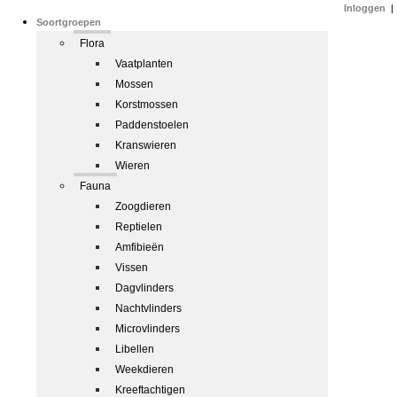
Inloggen
|
Soortgroepen
Flora
Vaatplanten
Mossen
Korstmossen
Paddenstoelen
Kranswieren
Wieren
Fauna
Zoogdieren
Reptielen
Amfibieën
Vissen
Dagvlinders
Nachtvlinders
Microvlinders
Libellen
Weekdieren
Kreeftachtigen