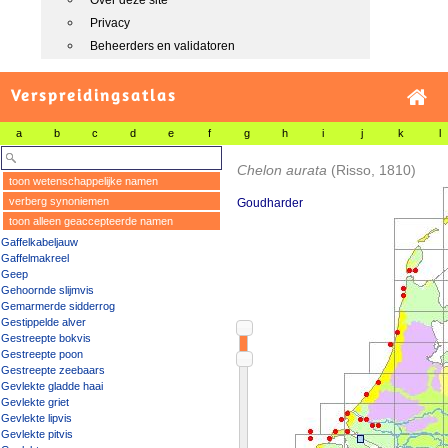
Over deze site
Privacy
Beheerders en validatoren
Verspreidingsatlas
a
b
c
d
e
f
g
h
i
j
k
l
Chelon aurata
(Risso, 1810)
toon wetenschappelijke namen
verberg synoniemen
Goudharder
toon alleen geaccepteerde namen
Gaffelkabeljauw
Gaffelmakreel
Geep
Gehoornde slijmvis
Gemarmerde sidderrog
Gestippelde alver
Gestreepte bokvis
Gestreepte poon
Gestreepte zeebaars
Gevlekte gladde haai
Gevlekte griet
Gevlekte lipvis
Gevlekte pitvis