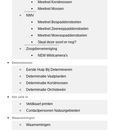
Meetnet Korstmossen
Meetnet Mossen
NMV
Meetnet Bospaddenstoelen
Meetnet Zeereeppaddenstoelen
Meetnet Moeraspaddenstoelen
Staat deze soort er nog?
Zoogdiervereniging
NEM Wildcamera's
Determineren
Eerste Hulp Bij Determineren
Determinatie Vaatplanten
Determinatie Korstmossen
Determinatie Orchideeën
Het veld in
Veldkaart printen
Contactpersonen Natuurgebieden
Waarnemingen
Waarnemingen