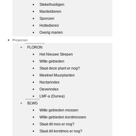
Stekelhuidigen
Manteldieren
Sponzen
Holtedieren
Overig marien
Projecten
FLORON
Het Nieuwe Strepen
Witte gebieden
Staat deze plant er nog?
Meetnet Muurplanten
Nectarindex
Oeverindex
LMF-a (Dunea)
BLWG
Witte gebieden mossen
Witte gebieden korstmossen
Staat dit mos er nog?
Staat dit korstmos er nog?