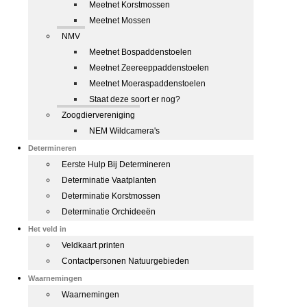
Meetnet Korstmossen
Meetnet Mossen
NMV
Meetnet Bospaddenstoelen
Meetnet Zeereeppaddenstoelen
Meetnet Moeraspaddenstoelen
Staat deze soort er nog?
Zoogdiervereniging
NEM Wildcamera's
Determineren
Eerste Hulp Bij Determineren
Determinatie Vaatplanten
Determinatie Korstmossen
Determinatie Orchideeën
Het veld in
Veldkaart printen
Contactpersonen Natuurgebieden
Waarnemingen
Waarnemingen