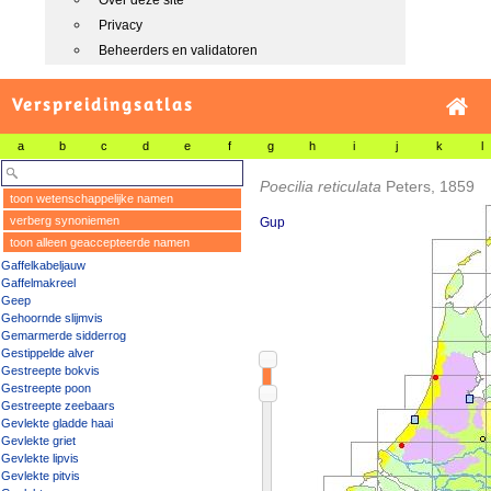
Over deze site
Privacy
Beheerders en validatoren
Verspreidingsatlas
a
b
c
d
e
f
g
h
i
j
k
l
Poecilia reticulata
Peters, 1859
toon wetenschappelijke namen
verberg synoniemen
Gup
toon alleen geaccepteerde namen
Gaffelkabeljauw
Gaffelmakreel
Geep
Gehoornde slijmvis
Gemarmerde sidderrog
Gestippelde alver
Gestreepte bokvis
Gestreepte poon
Gestreepte zeebaars
Gevlekte gladde haai
Gevlekte griet
Gevlekte lipvis
Gevlekte pitvis