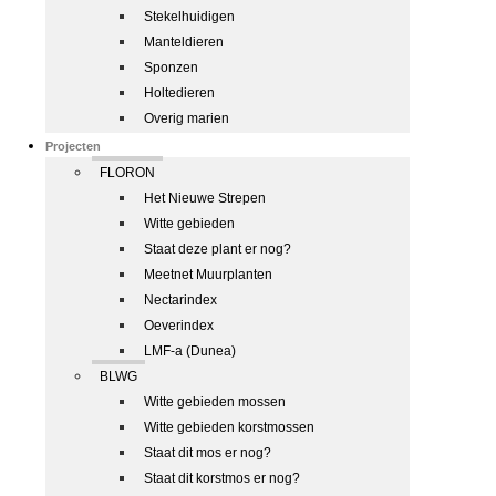
Stekelhuidigen
Manteldieren
Sponzen
Holtedieren
Overig marien
Projecten
FLORON
Het Nieuwe Strepen
Witte gebieden
Staat deze plant er nog?
Meetnet Muurplanten
Nectarindex
Oeverindex
LMF-a (Dunea)
BLWG
Witte gebieden mossen
Witte gebieden korstmossen
Staat dit mos er nog?
Staat dit korstmos er nog?