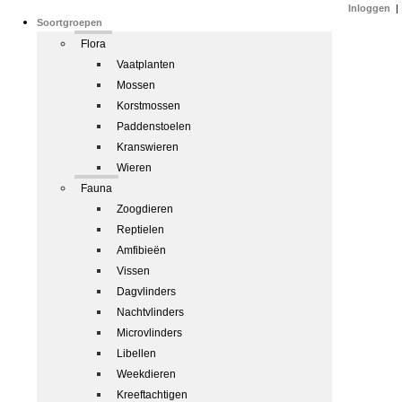
Inloggen
|
Soortgroepen
Flora
Vaatplanten
Mossen
Korstmossen
Paddenstoelen
Kranswieren
Wieren
Fauna
Zoogdieren
Reptielen
Amfibieën
Vissen
Dagvlinders
Nachtvlinders
Microvlinders
Libellen
Weekdieren
Kreeftachtigen