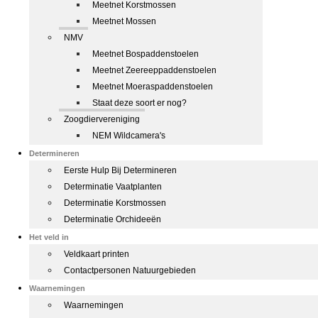
Meetnet Korstmossen
Meetnet Mossen
NMV
Meetnet Bospaddenstoelen
Meetnet Zeereeppaddenstoelen
Meetnet Moeraspaddenstoelen
Staat deze soort er nog?
Zoogdiervereniging
NEM Wildcamera's
Determineren
Eerste Hulp Bij Determineren
Determinatie Vaatplanten
Determinatie Korstmossen
Determinatie Orchideeën
Het veld in
Veldkaart printen
Contactpersonen Natuurgebieden
Waarnemingen
Waarnemingen