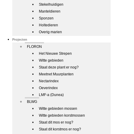
Stekelhuidigen
Manteldieren
Sponzen
Holtedieren
Overig marien
Projecten
FLORON
Het Nieuwe Strepen
Witte gebieden
Staat deze plant er nog?
Meetnet Muurplanten
Nectarindex
Oeverindex
LMF-a (Dunea)
BLWG
Witte gebieden mossen
Witte gebieden korstmossen
Staat dit mos er nog?
Staat dit korstmos er nog?