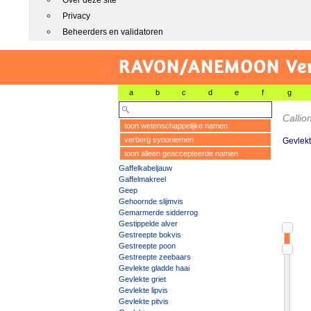
Over deze site
Privacy
Beheerders en validatoren
RAVON/ANEMOON Vers
a
b
c
d
e
f
g
Calli
toon wetenschappelijke namen
verberg synoniemen
Gevlekt
toon alleen geaccepteerde namen
Gaffelkabeljauw
Gaffelmakreel
Geep
Gehoornde slijmvis
Gemarmerde sidderrog
Gestippelde alver
Gestreepte bokvis
Gestreepte poon
Gestreepte zeebaars
Gevlekte gladde haai
Gevlekte griet
Gevlekte lipvis
Gevlekte pitvis