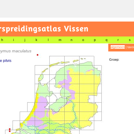
preidingsatlas Vissen
h
i
j
k
l
m
n
o
p
q
r
s
algemeen
|
taxo
onymus maculatus
Groep:
e pitvis