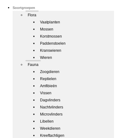
Soortgroepen
Flora
Vaatplanten
Mossen
Korstmossen
Paddenstoelen
Kranswieren
Wieren
Fauna
Zoogdieren
Reptielen
Amfibieën
Vissen
Dagvlinders
Nachtvlinders
Microvlinders
Libellen
Weekdieren
Kreeftachtigen