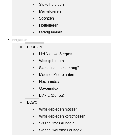
Stekelhuidigen
Manteldieren
Sponzen
Holtedieren
Overig marien
Projecten
FLORON
Het Nieuwe Strepen
Witte gebieden
Staat deze plant er nog?
Meetnet Muurplanten
Nectarindex
Oeverindex
LMF-a (Dunea)
BLWG
Witte gebieden mossen
Witte gebieden korstmossen
Staat dit mos er nog?
Staat dit korstmos er nog?