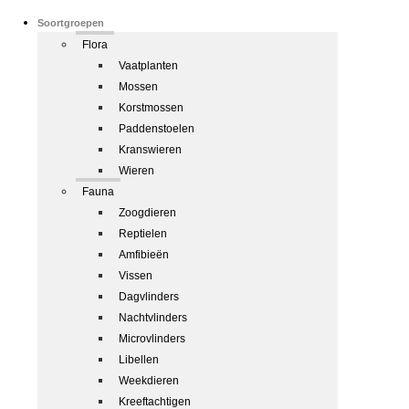
Soortgroepen
Flora
Vaatplanten
Mossen
Korstmossen
Paddenstoelen
Kranswieren
Wieren
Fauna
Zoogdieren
Reptielen
Amfibieën
Vissen
Dagvlinders
Nachtvlinders
Microvlinders
Libellen
Weekdieren
Kreeftachtigen