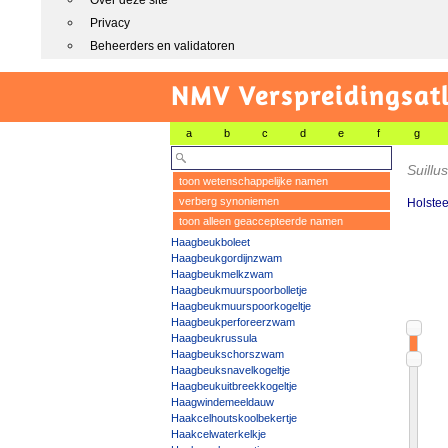
Over deze site
Privacy
Beheerders en validatoren
NMV Verspreidingsat
a
b
c
d
e
f
g
Suillu
toon wetenschappelijke namen
verberg synoniemen
Holstee
toon alleen geaccepteerde namen
Haagbeukboleet
Haagbeukgordijnzwam
Haagbeukmelkzwam
Haagbeukmuurspoorbolletje
Haagbeukmuurspoorkogeltje
Haagbeukperforeerzwam
Haagbeukrussula
Haagbeukschorszwam
Haagbeuksnavelkogeltje
Haagbeukuitbreekkogeltje
Haagwindemeeldauw
Haakcelhoutskoolbekertje
Haakcelwaterkelkje