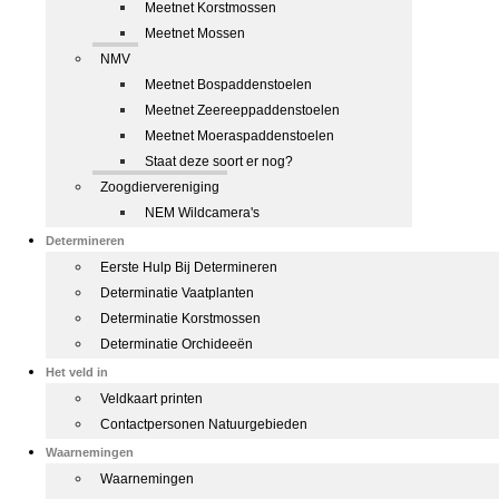
Meetnet Korstmossen
Meetnet Mossen
NMV
Meetnet Bospaddenstoelen
Meetnet Zeereeppaddenstoelen
Meetnet Moeraspaddenstoelen
Staat deze soort er nog?
Zoogdiervereniging
NEM Wildcamera's
Determineren
Eerste Hulp Bij Determineren
Determinatie Vaatplanten
Determinatie Korstmossen
Determinatie Orchideeën
Het veld in
Veldkaart printen
Contactpersonen Natuurgebieden
Waarnemingen
Waarnemingen