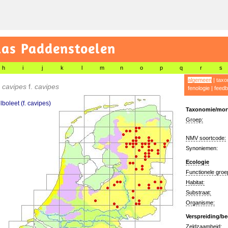
las Paddenstoelen
h
i
j
k
l
m
n
o
p
q
r
s
algemeen
|
taxo
s cavipes
f.
cavipes
fenologie
|
feedb
lboleet (f. cavipes)
Taxonomie/morf
Groep:
NMV soortcode:
Synoniemen:
Ecologie
Functionele groe
Habitat:
Substraat:
Organisme:
Verspreiding/be
Zeldzaamheid: