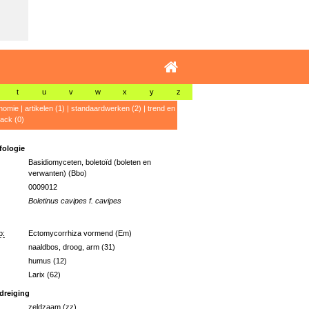
t
u
v
w
x
y
z
nomie
|
artikelen (1)
|
standaardwerken (2)
|
trend en
ack (0)
ologie
Basidiomyceten, boletoïd (boleten en
verwanten) (Bbo)
0009012
Boletinus cavipes f. cavipes
p:
Ectomycorrhiza vormend (Em)
naaldbos, droog, arm (31)
humus (12)
Larix (62)
dreiging
zeldzaam (zz)