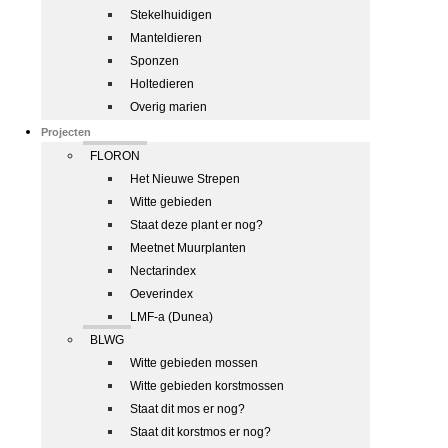
Stekelhuidigen
Manteldieren
Sponzen
Holtedieren
Overig marien
Projecten
FLORON
Het Nieuwe Strepen
Witte gebieden
Staat deze plant er nog?
Meetnet Muurplanten
Nectarindex
Oeverindex
LMF-a (Dunea)
BLWG
Witte gebieden mossen
Witte gebieden korstmossen
Staat dit mos er nog?
Staat dit korstmos er nog?