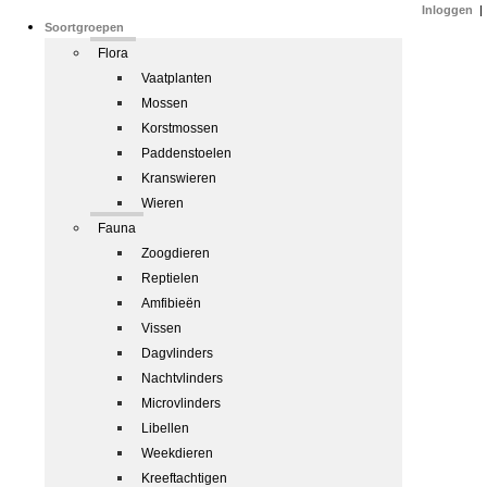
Inloggen
|
Soortgroepen
Flora
Vaatplanten
Mossen
Korstmossen
Paddenstoelen
Kranswieren
Wieren
Fauna
Zoogdieren
Reptielen
Amfibieën
Vissen
Dagvlinders
Nachtvlinders
Microvlinders
Libellen
Weekdieren
Kreeftachtigen