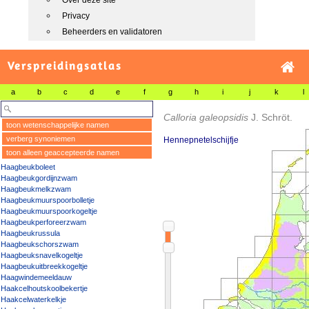
Over deze site
Privacy
Beheerders en validatoren
Verspreidingsatlas
a
b
c
d
e
f
g
h
i
j
k
l
Calloria galeopsidis
J. Schröt.
toon wetenschappelijke namen
verberg synoniemen
Hennepnetelschijfje
toon alleen geaccepteerde namen
Haagbeukboleet
Haagbeukgordijnzwam
Haagbeukmelkzwam
Haagbeukmuurspoorbolletje
Haagbeukmuurspoorkogeltje
Haagbeukperforeerzwam
Haagbeukrussula
Haagbeukschorszwam
Haagbeuksnavelkogeltje
Haagbeukuitbreekkogeltje
Haagwindemeeldauw
Haakcelhoutskoolbekertje
Haakcelwaterkelkje