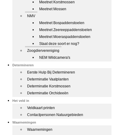
Meetnet Korstmossen
Meetnet Mossen
NMV
Meetnet Bospaddenstoelen
Meetnet Zeereeppaddenstoelen
Meetnet Moeraspaddenstoelen
Staat deze soort er nog?
Zoogdiervereniging
NEM Wildcamera's
Determineren
Eerste Hulp Bij Determineren
Determinatie Vaatplanten
Determinatie Korstmossen
Determinatie Orchideeën
Het veld in
Veldkaart printen
Contactpersonen Natuurgebieden
Waarnemingen
Waarnemingen