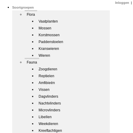
Inloggen
|
Soortgroepen
Flora
Vaatplanten
Mossen
Korstmossen
Paddenstoelen
Kranswieren
Wieren
Fauna
Zoogdieren
Reptielen
Amfibieën
Vissen
Dagvlinders
Nachtvlinders
Microvlinders
Libellen
Weekdieren
Kreeftachtigen