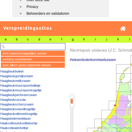
Over deze site
Privacy
Beheerders en validatoren
Verspreidingsatlas
a
b
c
d
e
f
g
h
i
j
k
l
Nectriopsis violacea
(J.C. Schmid
toon wetenschappelijke namen
verberg synoniemen
Heksenboterkorrelwebzwam
toon alleen geaccepteerde namen
Haagbeukboleet
Haagbeukgordijnzwam
Haagbeukmelkzwam
Haagbeukmuurspoorbolletje
Haagbeukmuurspoorkogeltje
Haagbeukperforeerzwam
Haagbeukrussula
Haagbeukschorszwam
Haagbeuksnavelkogeltje
Haagbeukuitbreekkogeltje
Haagwindemeeldauw
Haakcelhoutskoolbekertje
Haakcelwaterkelkje