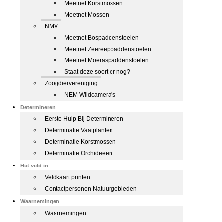
Meetnet Korstmossen
Meetnet Mossen
NMV
Meetnet Bospaddenstoelen
Meetnet Zeereeppaddenstoelen
Meetnet Moeraspaddenstoelen
Staat deze soort er nog?
Zoogdiervereniging
NEM Wildcamera's
Determineren
Eerste Hulp Bij Determineren
Determinatie Vaatplanten
Determinatie Korstmossen
Determinatie Orchideeën
Het veld in
Veldkaart printen
Contactpersonen Natuurgebieden
Waarnemingen
Waarnemingen