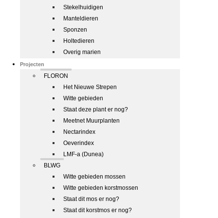
Stekelhuidigen
Manteldieren
Sponzen
Holtedieren
Overig marien
Projecten
FLORON
Het Nieuwe Strepen
Witte gebieden
Staat deze plant er nog?
Meetnet Muurplanten
Nectarindex
Oeverindex
LMF-a (Dunea)
BLWG
Witte gebieden mossen
Witte gebieden korstmossen
Staat dit mos er nog?
Staat dit korstmos er nog?