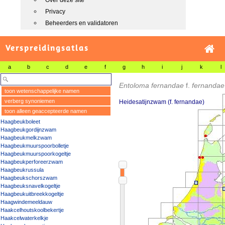
Over deze site
Privacy
Beheerders en validatoren
Verspreidingsatlas
a
b
c
d
e
f
g
h
i
j
k
l
Entoloma fernandae
f.
fernanda
toon wetenschappelijke namen
verberg synoniemen
Heidesatijnzwam (f. fernandae)
toon alleen geaccepteerde namen
Haagbeukboleet
Haagbeukgordijnzwam
Haagbeukmelkzwam
Haagbeukmuurspoorbolletje
Haagbeukmuurspoorkogeltje
Haagbeukperforeerzwam
Haagbeukrussula
Haagbeukschorszwam
Haagbeuksnavelkogeltje
Haagbeukuitbreekkogeltje
Haagwindemeeldauw
Haakcelhoutskoolbekertje
Haakcelwaterkelkje