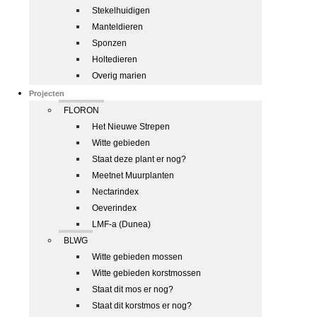
Stekelhuidigen
Manteldieren
Sponzen
Holtedieren
Overig marien
Projecten
FLORON
Het Nieuwe Strepen
Witte gebieden
Staat deze plant er nog?
Meetnet Muurplanten
Nectarindex
Oeverindex
LMF-a (Dunea)
BLWG
Witte gebieden mossen
Witte gebieden korstmossen
Staat dit mos er nog?
Staat dit korstmos er nog?