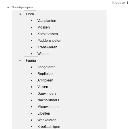
Inloggen
|
Soortgroepen
Flora
Vaatplanten
Mossen
Korstmossen
Paddenstoelen
Kranswieren
Wieren
Fauna
Zoogdieren
Reptielen
Amfibieën
Vissen
Dagvlinders
Nachtvlinders
Microvlinders
Libellen
Weekdieren
Kreeftachtigen