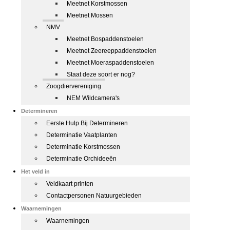
Meetnet Korstmossen
Meetnet Mossen
NMV
Meetnet Bospaddenstoelen
Meetnet Zeereeppaddenstoelen
Meetnet Moeraspaddenstoelen
Staat deze soort er nog?
Zoogdiervereniging
NEM Wildcamera's
Determineren
Eerste Hulp Bij Determineren
Determinatie Vaatplanten
Determinatie Korstmossen
Determinatie Orchideeën
Het veld in
Veldkaart printen
Contactpersonen Natuurgebieden
Waarnemingen
Waarnemingen