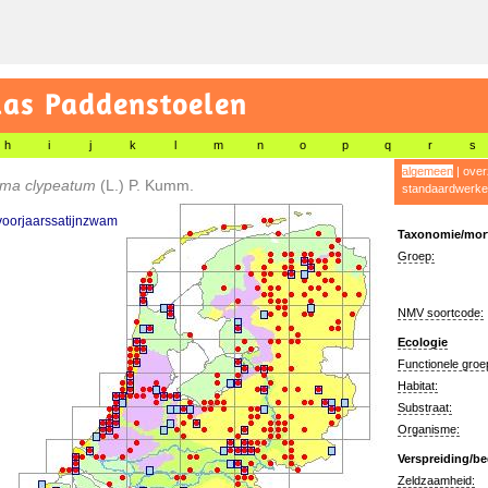
las Paddenstoelen
h
i
j
k
l
m
n
o
p
q
r
s
algemeen
|
over
oma clypeatum
(L.) P. Kumm.
standaardwerke
voorjaarssatijnzwam
Taxonomie/morf
Groep:
NMV soortcode:
Ecologie
Functionele groe
Habitat:
Substraat:
Organisme:
Verspreiding/be
Zeldzaamheid: