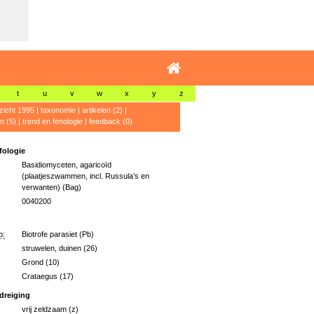
t
u
v
w
x
y
z
zicht 1995
|
taxonomie
|
artikelen (2)
|
n (5)
|
trend en fenologie
|
feedback (0)
ologie
Basidiomyceten, agaricoïd
(plaatjeszwammen, incl. Russula’s en
verwanten) (Bag)
0040200
p:
Biotrofe parasiet (Pb)
struwelen, duinen (26)
Grond (10)
Crataegus (17)
dreiging
vrij zeldzaam (z)