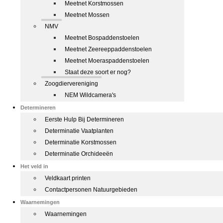
Meetnet Korstmossen
Meetnet Mossen
NMV
Meetnet Bospaddenstoelen
Meetnet Zeereeppaddenstoelen
Meetnet Moeraspaddenstoelen
Staat deze soort er nog?
Zoogdiervereniging
NEM Wildcamera's
Determineren
Eerste Hulp Bij Determineren
Determinatie Vaatplanten
Determinatie Korstmossen
Determinatie Orchideeën
Het veld in
Veldkaart printen
Contactpersonen Natuurgebieden
Waarnemingen
Waarnemingen