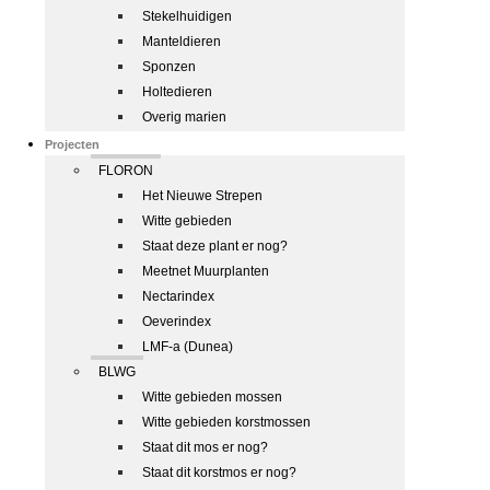
Stekelhuidigen
Manteldieren
Sponzen
Holtedieren
Overig marien
Projecten
FLORON
Het Nieuwe Strepen
Witte gebieden
Staat deze plant er nog?
Meetnet Muurplanten
Nectarindex
Oeverindex
LMF-a (Dunea)
BLWG
Witte gebieden mossen
Witte gebieden korstmossen
Staat dit mos er nog?
Staat dit korstmos er nog?