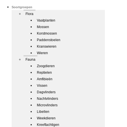
Soortgroepen
Flora
Vaatplanten
Mossen
Korstmossen
Paddenstoelen
Kranswieren
Wieren
Fauna
Zoogdieren
Reptielen
Amfibieën
Vissen
Dagvlinders
Nachtvlinders
Microvlinders
Libellen
Weekdieren
Kreeftachtigen