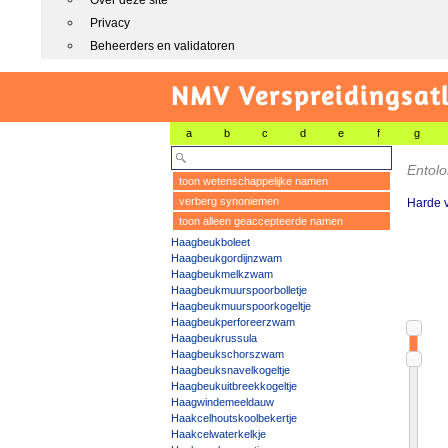
Over deze site
Privacy
Beheerders en validatoren
NMV Verspreidingsat
a
b
c
d
e
f
g
Entol
toon wetenschappelijke namen
verberg synoniemen
Harde 
toon alleen geaccepteerde namen
Haagbeukboleet
Haagbeukgordijnzwam
Haagbeukmelkzwam
Haagbeukmuurspoorbolletje
Haagbeukmuurspoorkogeltje
Haagbeukperforeerzwam
Haagbeukrussula
Haagbeukschorszwam
Haagbeuksnavelkogeltje
Haagbeukuitbreekkogeltje
Haagwindemeeldauw
Haakcelhoutskoolbekertje
Haakcelwaterkelkje