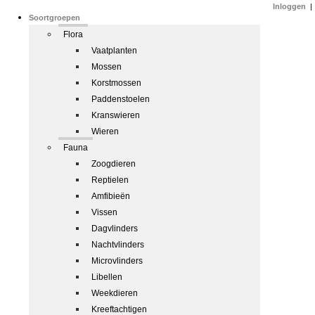
Inloggen
|
Soortgroepen
Flora
Vaatplanten
Mossen
Korstmossen
Paddenstoelen
Kranswieren
Wieren
Fauna
Zoogdieren
Reptielen
Amfibieën
Vissen
Dagvlinders
Nachtvlinders
Microvlinders
Libellen
Weekdieren
Kreeftachtigen