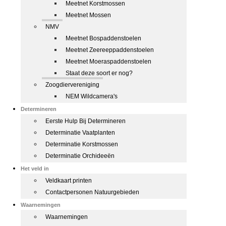
Meetnet Korstmossen
Meetnet Mossen
NMV
Meetnet Bospaddenstoelen
Meetnet Zeereeppaddenstoelen
Meetnet Moeraspaddenstoelen
Staat deze soort er nog?
Zoogdiervereniging
NEM Wildcamera's
Determineren
Eerste Hulp Bij Determineren
Determinatie Vaatplanten
Determinatie Korstmossen
Determinatie Orchideeën
Het veld in
Veldkaart printen
Contactpersonen Natuurgebieden
Waarnemingen
Waarnemingen