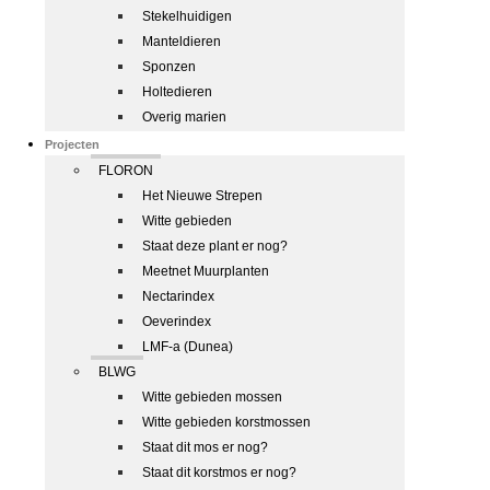
Stekelhuidigen
Manteldieren
Sponzen
Holtedieren
Overig marien
Projecten
FLORON
Het Nieuwe Strepen
Witte gebieden
Staat deze plant er nog?
Meetnet Muurplanten
Nectarindex
Oeverindex
LMF-a (Dunea)
BLWG
Witte gebieden mossen
Witte gebieden korstmossen
Staat dit mos er nog?
Staat dit korstmos er nog?