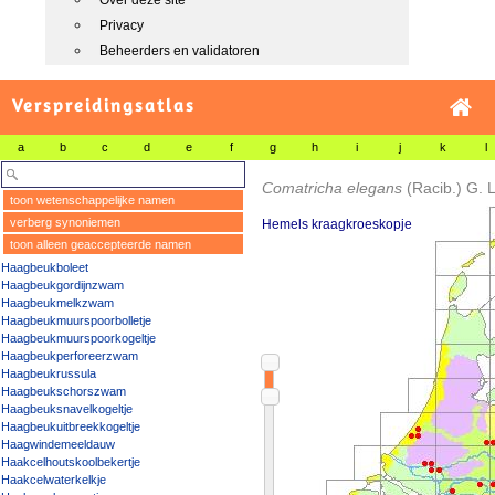
Over deze site
Privacy
Beheerders en validatoren
Verspreidingsatlas
a
b
c
d
e
f
g
h
i
j
k
l
Comatricha elegans
(Racib.) G. L
toon wetenschappelijke namen
verberg synoniemen
Hemels kraagkroeskopje
toon alleen geaccepteerde namen
Haagbeukboleet
Haagbeukgordijnzwam
Haagbeukmelkzwam
Haagbeukmuurspoorbolletje
Haagbeukmuurspoorkogeltje
Haagbeukperforeerzwam
Haagbeukrussula
Haagbeukschorszwam
Haagbeuksnavelkogeltje
Haagbeukuitbreekkogeltje
Haagwindemeeldauw
Haakcelhoutskoolbekertje
Haakcelwaterkelkje