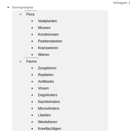
Inloggen
|
Soortgroepen
Flora
Vaatplanten
Mossen
Korstmossen
Paddenstoelen
Kranswieren
Wieren
Fauna
Zoogdieren
Reptielen
Amfibieën
Vissen
Dagvlinders
Nachtvlinders
Microvlinders
Libellen
Weekdieren
Kreeftachtigen