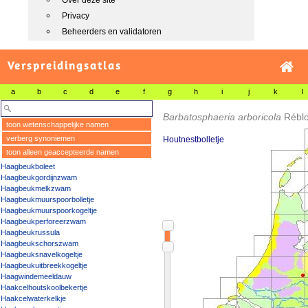
Over deze site
Privacy
Beheerders en validatoren
Verspreidingsatlas
a
b
c
d
e
f
g
h
i
j
k
l
Barbatosphaeria arboricola
Rébl
toon wetenschappelijke namen
verberg synoniemen
Houtnestbolletje
toon alleen geaccepteerde namen
Haagbeukboleet
Haagbeukgordijnzwam
Haagbeukmelkzwam
Haagbeukmuurspoorbolletje
Haagbeukmuurspoorkogeltje
Haagbeukperforeerzwam
Haagbeukrussula
Haagbeukschorszwam
Haagbeuksnavelkogeltje
Haagbeukuitbreekkogeltje
Haagwindemeeldauw
Haakcelhoutskoolbekertje
Haakcelwaterkelkje