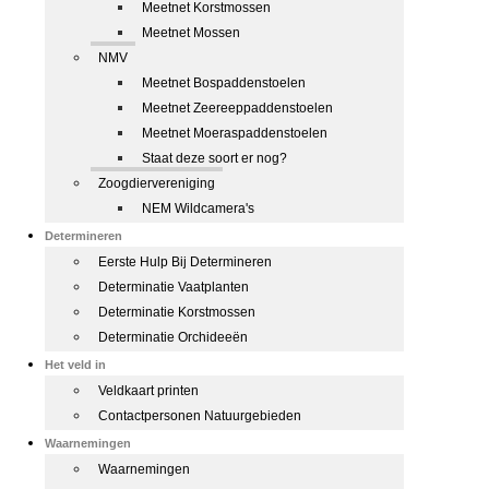
Meetnet Korstmossen
Meetnet Mossen
NMV
Meetnet Bospaddenstoelen
Meetnet Zeereeppaddenstoelen
Meetnet Moeraspaddenstoelen
Staat deze soort er nog?
Zoogdiervereniging
NEM Wildcamera's
Determineren
Eerste Hulp Bij Determineren
Determinatie Vaatplanten
Determinatie Korstmossen
Determinatie Orchideeën
Het veld in
Veldkaart printen
Contactpersonen Natuurgebieden
Waarnemingen
Waarnemingen