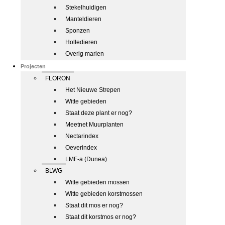
Stekelhuidigen
Manteldieren
Sponzen
Holtedieren
Overig marien
Projecten
FLORON
Het Nieuwe Strepen
Witte gebieden
Staat deze plant er nog?
Meetnet Muurplanten
Nectarindex
Oeverindex
LMF-a (Dunea)
BLWG
Witte gebieden mossen
Witte gebieden korstmossen
Staat dit mos er nog?
Staat dit korstmos er nog?