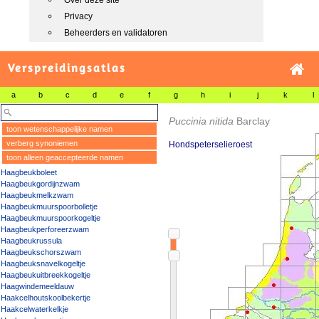
Over deze site
Privacy
Beheerders en validatoren
Verspreidingsatlas
a
b
c
d
e
f
g
h
i
j
k
l
Puccinia nitida
Barclay
toon wetenschappelijke namen
verberg synoniemen
Hondspeterselieroest
toon alleen geaccepteerde namen
Haagbeukboleet
Haagbeukgordijnzwam
Haagbeukmelkzwam
Haagbeukmuurspoorbolletje
Haagbeukmuurspoorkogeltje
Haagbeukperforeerzwam
Haagbeukrussula
Haagbeukschorszwam
Haagbeuksnavelkogeltje
Haagbeukuitbreekkogeltje
Haagwindemeeldauw
Haakcelhoutskoolbekertje
Haakcelwaterkelkje