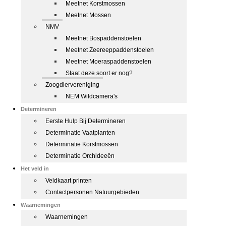
Meetnet Korstmossen
Meetnet Mossen
NMV
Meetnet Bospaddenstoelen
Meetnet Zeereeppaddenstoelen
Meetnet Moeraspaddenstoelen
Staat deze soort er nog?
Zoogdiervereniging
NEM Wildcamera's
Determineren
Eerste Hulp Bij Determineren
Determinatie Vaatplanten
Determinatie Korstmossen
Determinatie Orchideeën
Het veld in
Veldkaart printen
Contactpersonen Natuurgebieden
Waarnemingen
Waarnemingen