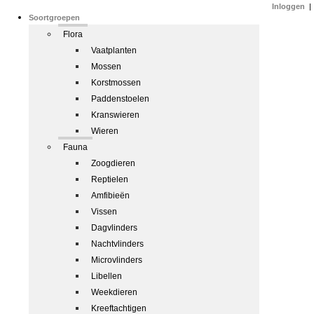
Inloggen
|
Soortgroepen
Flora
Vaatplanten
Mossen
Korstmossen
Paddenstoelen
Kranswieren
Wieren
Fauna
Zoogdieren
Reptielen
Amfibieën
Vissen
Dagvlinders
Nachtvlinders
Microvlinders
Libellen
Weekdieren
Kreeftachtigen