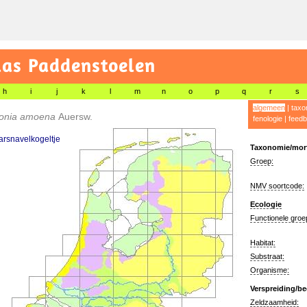
las Paddenstoelen
h
i
j
k
l
m
n
o
p
q
r
s
algemeen
|
taxo
onia amoena
Auersw.
fenologie
|
feedb
rsnavelkogeltje
Taxonomie/morf
Groep:
NMV soortcode:
Ecologie
Functionele groe
Habitat:
Substraat:
Organisme:
Verspreiding/be
Zeldzaamheid: