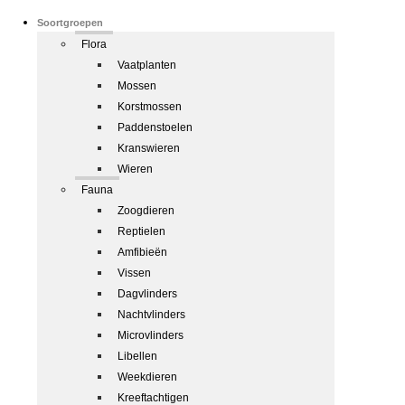
Soortgroepen
Flora
Vaatplanten
Mossen
Korstmossen
Paddenstoelen
Kranswieren
Wieren
Fauna
Zoogdieren
Reptielen
Amfibieën
Vissen
Dagvlinders
Nachtvlinders
Microvlinders
Libellen
Weekdieren
Kreeftachtigen