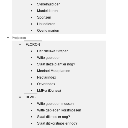
Stekelhuidigen
Manteldieren
Sponzen
Holtedieren
Overig marien
Projecten
FLORON
Het Nieuwe Strepen
Witte gebieden
Staat deze plant er nog?
Meetnet Muurplanten
Nectarindex
Oeverindex
LMF-a (Dunea)
BLWG
Witte gebieden mossen
Witte gebieden korstmossen
Staat dit mos er nog?
Staat dit korstmos er nog?