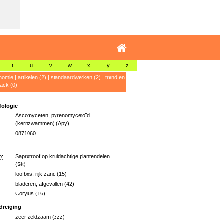
t
u
v
w
x
y
z
nomie
|
artikelen (2)
|
standaardwerken (2)
|
trend en
ack (0)
ologie
Ascomyceten, pyrenomycetoïd
(kernzwammen) (Apy)
0871060
p:
Saprotroof op kruidachtige plantendelen
(Sk)
loofbos, rijk zand (15)
bladeren, afgevallen (42)
Corylus (16)
dreiging
zeer zeldzaam (zzz)