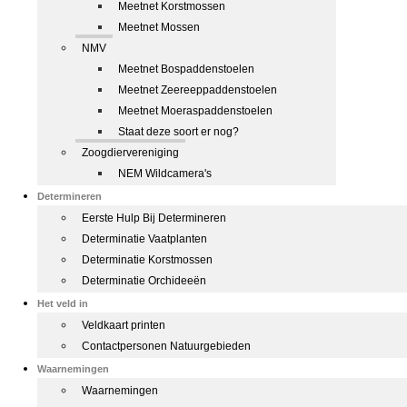
Meetnet Korstmossen
Meetnet Mossen
NMV
Meetnet Bospaddenstoelen
Meetnet Zeereeppaddenstoelen
Meetnet Moeraspaddenstoelen
Staat deze soort er nog?
Zoogdiervereniging
NEM Wildcamera's
Determineren
Eerste Hulp Bij Determineren
Determinatie Vaatplanten
Determinatie Korstmossen
Determinatie Orchideeën
Het veld in
Veldkaart printen
Contactpersonen Natuurgebieden
Waarnemingen
Waarnemingen