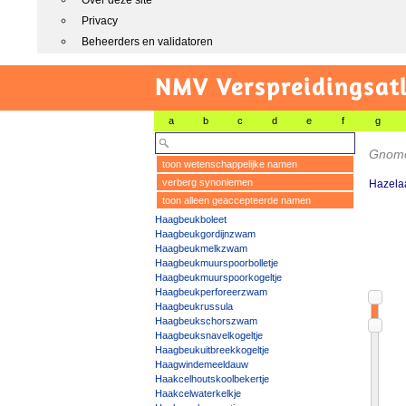
Over deze site
Privacy
Beheerders en validatoren
NMV Verspreidingsat
a
b
c
d
e
f
g
Gnom
toon wetenschappelijke namen
verberg synoniemen
Hazelaa
toon alleen geaccepteerde namen
Haagbeukboleet
Haagbeukgordijnzwam
Haagbeukmelkzwam
Haagbeukmuurspoorbolletje
Haagbeukmuurspoorkogeltje
Haagbeukperforeerzwam
Haagbeukrussula
Haagbeukschorszwam
Haagbeuksnavelkogeltje
Haagbeukuitbreekkogeltje
Haagwindemeeldauw
Haakcelhoutskoolbekertje
Haakcelwaterkelkje