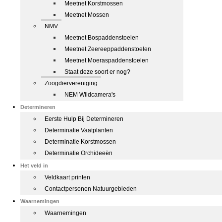
Meetnet Korstmossen
Meetnet Mossen
NMV
Meetnet Bospaddenstoelen
Meetnet Zeereeppaddenstoelen
Meetnet Moeraspaddenstoelen
Staat deze soort er nog?
Zoogdiervereniging
NEM Wildcamera's
Determineren
Eerste Hulp Bij Determineren
Determinatie Vaatplanten
Determinatie Korstmossen
Determinatie Orchideeën
Het veld in
Veldkaart printen
Contactpersonen Natuurgebieden
Waarnemingen
Waarnemingen