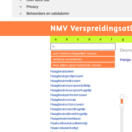
Over deze site
Privacy
Beheerders en validatoren
NMV Verspreidingsat
a
b
c
d
e
f
g
Desmaz
toon wetenschappelijke namen
verberg synoniemen
Harige
toon alleen geaccepteerde namen
Haagbeukboleet
Haagbeukgordijnzwam
Haagbeukmelkzwam
Haagbeukmuurspoorbolletje
Haagbeukmuurspoorkogeltje
Haagbeukperforeerzwam
Haagbeukrussula
Haagbeukschorszwam
Haagbeuksnavelkogeltje
Haagbeukuitbreekkogeltje
Haagwindemeeldauw
Haakcelhoutskoolbekertje
Haakcelwaterkelkje