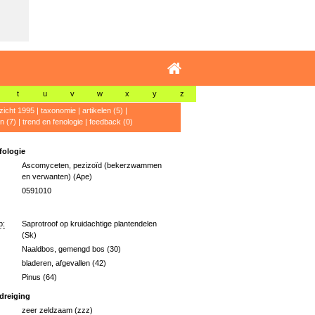
t
u
v
w
x
y
z
zicht 1995
|
taxonomie
|
artikelen (5)
|
n (7)
|
trend en fenologie
|
feedback (0)
ologie
Ascomyceten, pezizoïd (bekerzwammen
en verwanten) (Ape)
0591010
p:
Saprotroof op kruidachtige plantendelen
(Sk)
Naaldbos, gemengd bos (30)
bladeren, afgevallen (42)
Pinus (64)
dreiging
zeer zeldzaam (zzz)