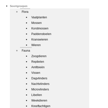
Soortgroepen
Flora
Vaatplanten
Mossen
Korstmossen
Paddenstoelen
Kranswieren
Wieren
Fauna
Zoogdieren
Reptielen
Amfibieën
Vissen
Dagvlinders
Nachtvlinders
Microvlinders
Libellen
Weekdieren
Kreeftachtigen