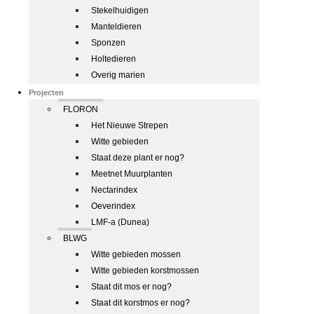
Stekelhuidigen
Manteldieren
Sponzen
Holtedieren
Overig marien
Projecten
FLORON
Het Nieuwe Strepen
Witte gebieden
Staat deze plant er nog?
Meetnet Muurplanten
Nectarindex
Oeverindex
LMF-a (Dunea)
BLWG
Witte gebieden mossen
Witte gebieden korstmossen
Staat dit mos er nog?
Staat dit korstmos er nog?