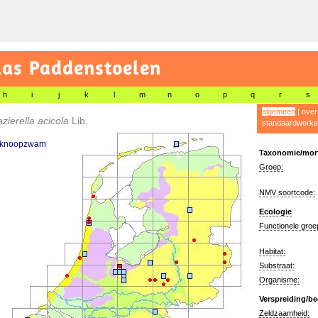
las Paddenstoelen
h
i
j
k
l
m
n
o
p
q
r
s
algemeen
|
over
ierella acicola
Lib.
standaardwerke
 knoopzwam
Taxonomie/morf
Groep:
NMV soortcode:
Ecologie
Functionele groe
Habitat:
Substraat:
Organisme:
Verspreiding/be
Zeldzaamheid: