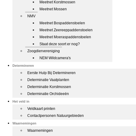
Meetnet Korstmossen
Meetnet Mossen
NMV
Meetnet Bospaddenstoelen
Meetnet Zeereeppaddenstoelen
Meetnet Moeraspaddenstoelen
Staat deze soort er nog?
Zoogdiervereniging
NEM Wildcamera's
Determineren
Eerste Hulp Bij Determineren
Determinatie Vaatplanten
Determinatie Korstmossen
Determinatie Orchideeën
Het veld in
Veldkaart printen
Contactpersonen Natuurgebieden
Waarnemingen
Waarnemingen