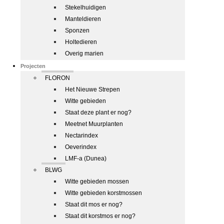
Stekelhuidigen
Manteldieren
Sponzen
Holtedieren
Overig marien
Projecten
FLORON
Het Nieuwe Strepen
Witte gebieden
Staat deze plant er nog?
Meetnet Muurplanten
Nectarindex
Oeverindex
LMF-a (Dunea)
BLWG
Witte gebieden mossen
Witte gebieden korstmossen
Staat dit mos er nog?
Staat dit korstmos er nog?