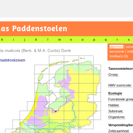
las Paddenstoelen
h
i
j
k
l
m
n
o
p
q
r
s
algemeen
|
taxo
ia malicola
(Berk. & M.A. Curtis) Donk
taxonomie
|
arti
feedback (0)
raatstrookzwam
Taxonomie/morf
Groep:
NMV soortcode:
Ecologie
Functionele groe
Habitat:
Substraat:
Organisme:
Verspreiding/be
Zeldzaamheid: