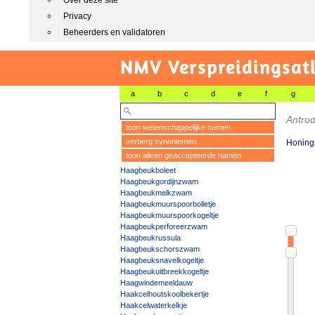
Over deze site
Privacy
Beheerders en validatoren
NMV Verspreidingsat
a
b
c
d
e
f
g
Antrod
toon wetenschappelijke namen
verberg synoniemen
Honing
toon alleen geaccepteerde namen
Haagbeukboleet
Haagbeukgordijnzwam
Haagbeukmelkzwam
Haagbeukmuurspoorbolletje
Haagbeukmuurspoorkogeltje
Haagbeukperforeerzwam
Haagbeukrussula
Haagbeukschorszwam
Haagbeuksnavelkogeltje
Haagbeukuitbreekkogeltje
Haagwindemeeldauw
Haakcelhoutskoolbekertje
Haakcelwaterkelkje