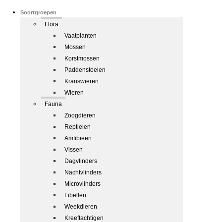
Soortgroepen
Flora
Vaatplanten
Mossen
Korstmossen
Paddenstoelen
Kranswieren
Wieren
Fauna
Zoogdieren
Reptielen
Amfibieën
Vissen
Dagvlinders
Nachtvlinders
Microvlinders
Libellen
Weekdieren
Kreeftachtigen