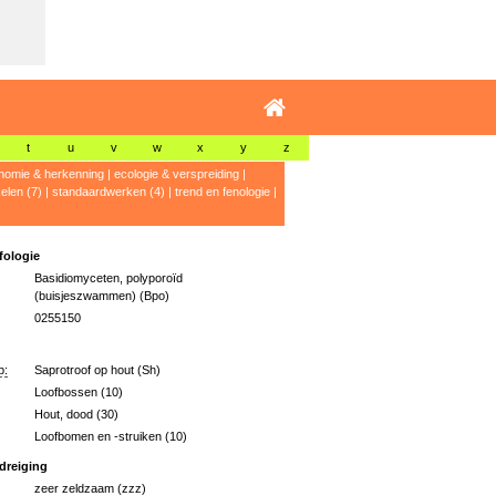
t
u
v
w
x
y
z
nomie & herkenning
|
ecologie & verspreiding
|
kelen (7)
|
standaardwerken (4)
|
trend en fenologie
|
ologie
Basidiomyceten, polyporoïd
(buisjeszwammen) (Bpo)
0255150
p:
Saprotroof op hout (Sh)
Loofbossen (10)
Hout, dood (30)
Loofbomen en -struiken (10)
dreiging
zeer zeldzaam (zzz)