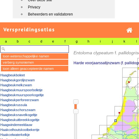
Over deze site
Privacy
Beheerders en validatoren
Verspreidingsatlas
a
b
c
d
e
f
g
h
i
j
k
l
Entoloma clypeatum
f.
pallidogr
toon wetenschappelijke namen
verberg synoniemen
Harde voorjaarssatijnzwam (f. pallido
toon alleen geaccepteerde namen
Haagbeukboleet
Haagbeukgordijnzwam
Haagbeukmelkzwam
Haagbeukmuurspoorbolletje
Haagbeukmuurspoorkogeltje
Haagbeukperforeerzwam
Haagbeukrussula
Haagbeukschorszwam
Haagbeuksnavelkogeltje
Haagbeukuitbreekkogeltje
Haagwindemeeldauw
Haakcelhoutskoolbekertje
Haakcelwaterkelkje