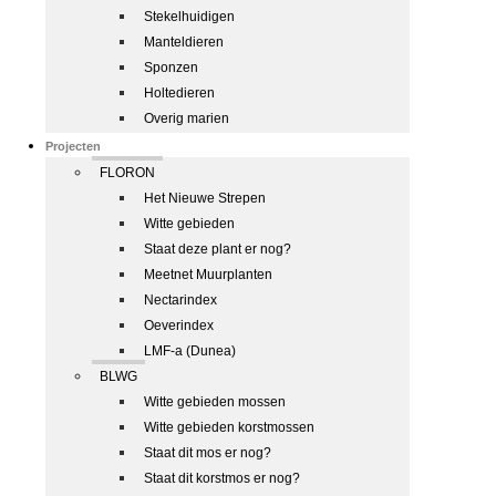
Stekelhuidigen
Manteldieren
Sponzen
Holtedieren
Overig marien
Projecten
FLORON
Het Nieuwe Strepen
Witte gebieden
Staat deze plant er nog?
Meetnet Muurplanten
Nectarindex
Oeverindex
LMF-a (Dunea)
BLWG
Witte gebieden mossen
Witte gebieden korstmossen
Staat dit mos er nog?
Staat dit korstmos er nog?