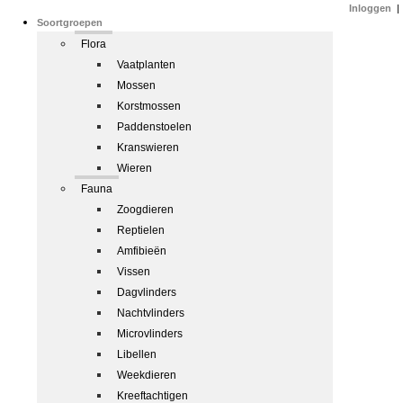
Inloggen
|
Soortgroepen
Flora
Vaatplanten
Mossen
Korstmossen
Paddenstoelen
Kranswieren
Wieren
Fauna
Zoogdieren
Reptielen
Amfibieën
Vissen
Dagvlinders
Nachtvlinders
Microvlinders
Libellen
Weekdieren
Kreeftachtigen