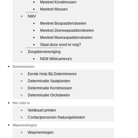
Meetnet Korstmossen
Meetnet Mossen
NMV
Meetnet Bospaddenstoelen
Meetnet Zeereeppaddenstoelen
Meetnet Moeraspaddenstoelen
Staat deze soort er nog?
Zoogdiervereniging
NEM Wildcamera's
Determineren
Eerste Hulp Bij Determineren
Determinatie Vaatplanten
Determinatie Korstmossen
Determinatie Orchideeën
Het veld in
Veldkaart printen
Contactpersonen Natuurgebieden
Waarnemingen
Waarnemingen