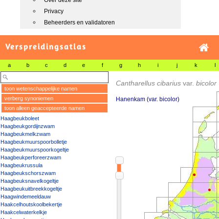
Over deze site
Privacy
Beheerders en validatoren
Verspreidingsatlas
a
b
c
d
e
f
g
h
i
j
k
l
Cantharellus cibarius
var.
bicolor
toon wetenschappelijke namen
verberg synoniemen
Hanenkam (var. bicolor)
toon alleen geaccepteerde namen
Haagbeukboleet
Haagbeukgordijnzwam
Haagbeukmelkzwam
Haagbeukmuurspoorbolletje
Haagbeukmuurspoorkogeltje
Haagbeukperforeerzwam
Haagbeukrussula
Haagbeukschorszwam
Haagbeuksnavelkogeltje
Haagbeukuitbreekkogeltje
Haagwindemeeldauw
Haakcelhoutskoolbekertje
Haakcelwaterkelkje