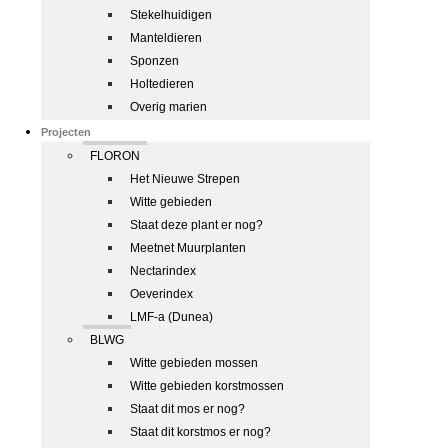
Stekelhuidigen
Manteldieren
Sponzen
Holtedieren
Overig marien
Projecten
FLORON
Het Nieuwe Strepen
Witte gebieden
Staat deze plant er nog?
Meetnet Muurplanten
Nectarindex
Oeverindex
LMF-a (Dunea)
BLWG
Witte gebieden mossen
Witte gebieden korstmossen
Staat dit mos er nog?
Staat dit korstmos er nog?