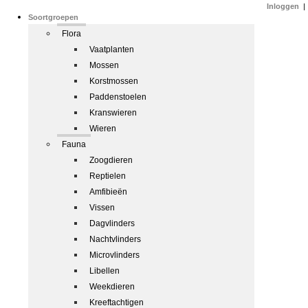
Inloggen
|
Soortgroepen
Flora
Vaatplanten
Mossen
Korstmossen
Paddenstoelen
Kranswieren
Wieren
Fauna
Zoogdieren
Reptielen
Amfibieën
Vissen
Dagvlinders
Nachtvlinders
Microvlinders
Libellen
Weekdieren
Kreeftachtigen