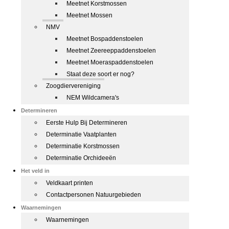
Meetnet Korstmossen
Meetnet Mossen
NMV
Meetnet Bospaddenstoelen
Meetnet Zeereeppaddenstoelen
Meetnet Moeraspaddenstoelen
Staat deze soort er nog?
Zoogdiervereniging
NEM Wildcamera's
Determineren
Eerste Hulp Bij Determineren
Determinatie Vaatplanten
Determinatie Korstmossen
Determinatie Orchideeën
Het veld in
Veldkaart printen
Contactpersonen Natuurgebieden
Waarnemingen
Waarnemingen