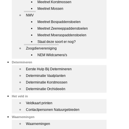
Meetnet Korstmossen
Meetnet Mossen
NMV
Meetnet Bospaddenstoelen
Meetnet Zeereeppaddenstoelen
Meetnet Moeraspaddenstoelen
Staat deze soort er nog?
Zoogdiervereniging
NEM Wildcamera's
Determineren
Eerste Hulp Bij Determineren
Determinatie Vaatplanten
Determinatie Korstmossen
Determinatie Orchideeën
Het veld in
Veldkaart printen
Contactpersonen Natuurgebieden
Waarnemingen
Waarnemingen