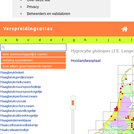
Over deze site
Privacy
Beheerders en validatoren
Verspreidingsatlas
a
b
c
d
e
f
g
h
i
j
k
l
Hygrocybe glutinipes
(J.E. Lange)
toon wetenschappelijke namen
verberg synoniemen
Hooilandwasplaat
toon alleen geaccepteerde namen
Haagbeukboleet
Haagbeukgordijnzwam
Haagbeukmelkzwam
Haagbeukmuurspoorbolletje
Haagbeukmuurspoorkogeltje
Haagbeukperforeerzwam
Haagbeukrussula
Haagbeukschorszwam
Haagbeuksnavelkogeltje
Haagbeukuitbreekkogeltje
Haagwindemeeldauw
Haakcelhoutskoolbekertje
Haakcelwaterkelkje