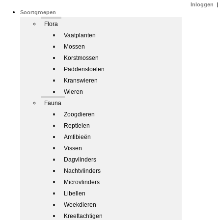
Inloggen
|
Soortgroepen
Flora
Vaatplanten
Mossen
Korstmossen
Paddenstoelen
Kranswieren
Wieren
Fauna
Zoogdieren
Reptielen
Amfibieën
Vissen
Dagvlinders
Nachtvlinders
Microvlinders
Libellen
Weekdieren
Kreeftachtigen