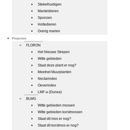
Stekelhuidigen
Manteldieren
Sponzen
Holtedieren
Overig marien
Projecten
FLORON
Het Nieuwe Strepen
Witte gebieden
Staat deze plant er nog?
Meetnet Muurplanten
Nectarindex
Oeverindex
LMF-a (Dunea)
BLWG
Witte gebieden mossen
Witte gebieden korstmossen
Staat dit mos er nog?
Staat dit korstmos er nog?