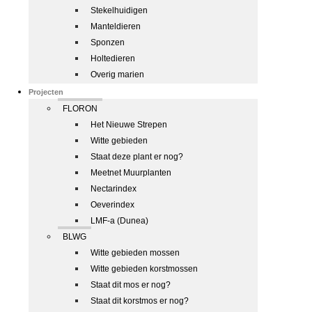
Stekelhuidigen
Manteldieren
Sponzen
Holtedieren
Overig marien
Projecten
FLORON
Het Nieuwe Strepen
Witte gebieden
Staat deze plant er nog?
Meetnet Muurplanten
Nectarindex
Oeverindex
LMF-a (Dunea)
BLWG
Witte gebieden mossen
Witte gebieden korstmossen
Staat dit mos er nog?
Staat dit korstmos er nog?