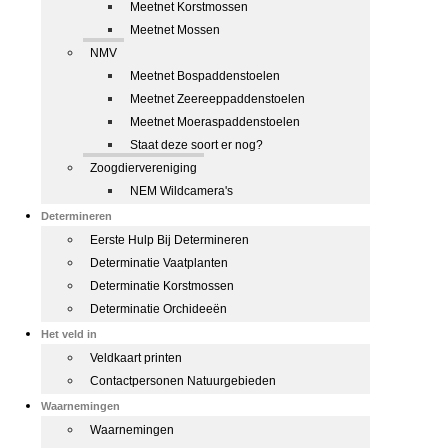
Meetnet Korstmossen
Meetnet Mossen
NMV
Meetnet Bospaddenstoelen
Meetnet Zeereeppaddenstoelen
Meetnet Moeraspaddenstoelen
Staat deze soort er nog?
Zoogdiervereniging
NEM Wildcamera's
Determineren
Eerste Hulp Bij Determineren
Determinatie Vaatplanten
Determinatie Korstmossen
Determinatie Orchideeën
Het veld in
Veldkaart printen
Contactpersonen Natuurgebieden
Waarnemingen
Waarnemingen