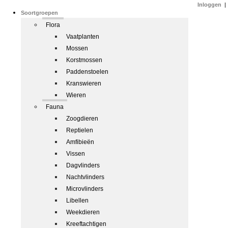
Inloggen
|
Soortgroepen
Flora
Vaatplanten
Mossen
Korstmossen
Paddenstoelen
Kranswieren
Wieren
Fauna
Zoogdieren
Reptielen
Amfibieën
Vissen
Dagvlinders
Nachtvlinders
Microvlinders
Libellen
Weekdieren
Kreeftachtigen