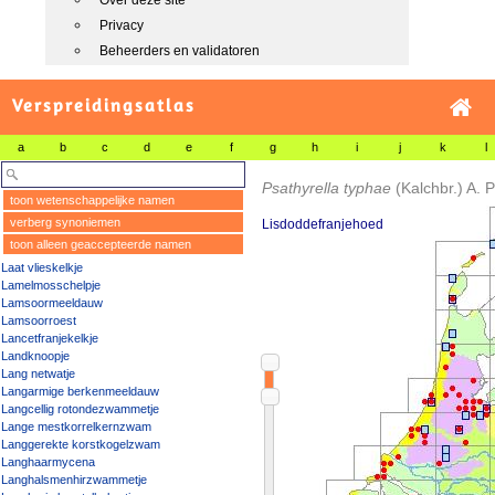
Over deze site
Privacy
Beheerders en validatoren
Verspreidingsatlas
a
b
c
d
e
f
g
h
i
j
k
l
Psathyrella typhae
(Kalchbr.) A.
toon wetenschappelijke namen
verberg synoniemen
Lisdoddefranjehoed
toon alleen geaccepteerde namen
Laat vlieskelkje
Lamelmosschelpje
Lamsoormeeldauw
Lamsoorroest
Lancetfranjekelkje
Landknoopje
Lang netwatje
Langarmige berkenmeeldauw
Langcellig rotondezwammetje
Lange mestkorrelkernzwam
Langgerekte korstkogelzwam
Langhaarmycena
Langhalsmenhirzwammetje