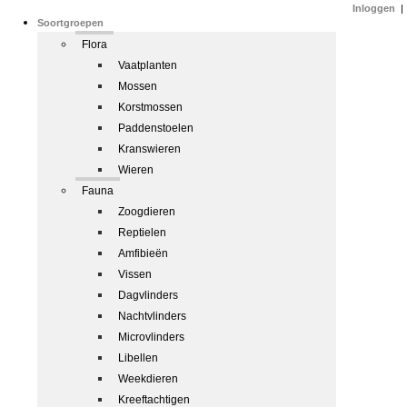
Inloggen
|
Soortgroepen
Flora
Vaatplanten
Mossen
Korstmossen
Paddenstoelen
Kranswieren
Wieren
Fauna
Zoogdieren
Reptielen
Amfibieën
Vissen
Dagvlinders
Nachtvlinders
Microvlinders
Libellen
Weekdieren
Kreeftachtigen