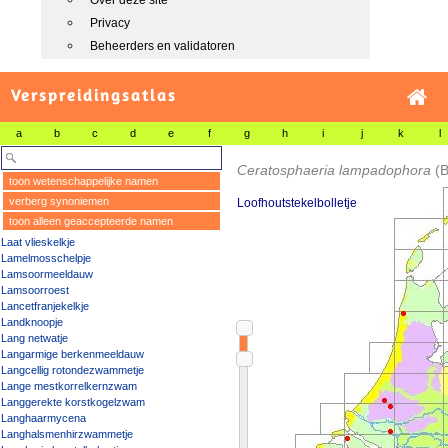
Over deze site
Privacy
Beheerders en validatoren
Verspreidingsatlas
a
b
c
d
e
f
g
h
i
j
k
l
Ceratosphaeria lampadophora
(
toon wetenschappelijke namen
verberg synoniemen
Loofhoutstekelbolletje
toon alleen geaccepteerde namen
Laat vlieskelkje
Lamelmosschelpje
Lamsoormeeldauw
Lamsoorroest
Lancetfranjekelkje
Landknoopje
Lang netwatje
Langarmige berkenmeeldauw
Langcellig rotondezwammetje
Lange mestkorrelkernzwam
Langgerekte korstkogelzwam
Langhaarmycena
Langhalsmenhirzwammetje