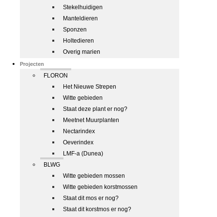
Stekelhuidigen
Manteldieren
Sponzen
Holtedieren
Overig marien
Projecten
FLORON
Het Nieuwe Strepen
Witte gebieden
Staat deze plant er nog?
Meetnet Muurplanten
Nectarindex
Oeverindex
LMF-a (Dunea)
BLWG
Witte gebieden mossen
Witte gebieden korstmossen
Staat dit mos er nog?
Staat dit korstmos er nog?