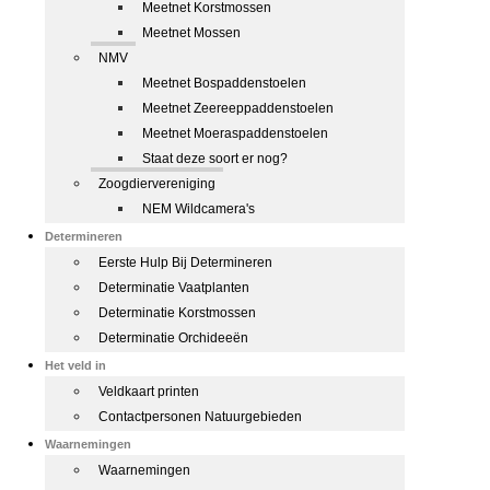
Meetnet Korstmossen
Meetnet Mossen
NMV
Meetnet Bospaddenstoelen
Meetnet Zeereeppaddenstoelen
Meetnet Moeraspaddenstoelen
Staat deze soort er nog?
Zoogdiervereniging
NEM Wildcamera's
Determineren
Eerste Hulp Bij Determineren
Determinatie Vaatplanten
Determinatie Korstmossen
Determinatie Orchideeën
Het veld in
Veldkaart printen
Contactpersonen Natuurgebieden
Waarnemingen
Waarnemingen