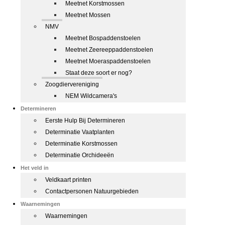
Meetnet Korstmossen
Meetnet Mossen
NMV
Meetnet Bospaddenstoelen
Meetnet Zeereeppaddenstoelen
Meetnet Moeraspaddenstoelen
Staat deze soort er nog?
Zoogdiervereniging
NEM Wildcamera's
Determineren
Eerste Hulp Bij Determineren
Determinatie Vaatplanten
Determinatie Korstmossen
Determinatie Orchideeën
Het veld in
Veldkaart printen
Contactpersonen Natuurgebieden
Waarnemingen
Waarnemingen