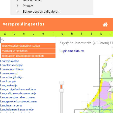
Over deze site
Privacy
Beheerders en validatoren
Verspreidingsatlas
a
b
c
d
e
f
g
h
i
j
k
l
Erysiphe intermedia
(U. Braun) U
toon wetenschappelijke namen
verberg synoniemen
Lupinemeeldauw
toon alleen geaccepteerde namen
Laat vlieskelkje
Lamelmosschelpje
Lamsoormeeldauw
Lamsoorroest
Lancetfranjekelkje
Landknoopje
Lang netwatje
Langarmige berkenmeeldauw
Langcellig rotondezwammetje
Lange mestkorrelkernzwam
Langgerekte korstkogelzwam
Langhaarmycena
Langhalsmenhirzwammetje