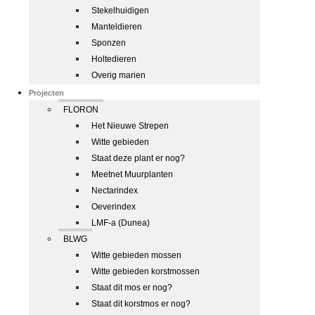
Stekelhuidigen
Manteldieren
Sponzen
Holtedieren
Overig marien
Projecten
FLORON
Het Nieuwe Strepen
Witte gebieden
Staat deze plant er nog?
Meetnet Muurplanten
Nectarindex
Oeverindex
LMF-a (Dunea)
BLWG
Witte gebieden mossen
Witte gebieden korstmossen
Staat dit mos er nog?
Staat dit korstmos er nog?