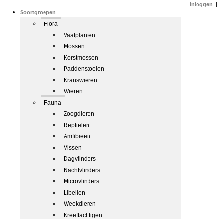
Inloggen
|
Soortgroepen
Flora
Vaatplanten
Mossen
Korstmossen
Paddenstoelen
Kranswieren
Wieren
Fauna
Zoogdieren
Reptielen
Amfibieën
Vissen
Dagvlinders
Nachtvlinders
Microvlinders
Libellen
Weekdieren
Kreeftachtigen