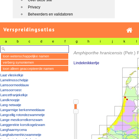
Over deze site
Privacy
Beheerders en validatoren
Verspreidingsatlas
a
b
c
d
e
f
g
h
i
j
k
l
Amphiporthe hranicensis
(Petr.) P
toon wetenschappelijke namen
verberg synoniemen
Lindeknikkertje
toon alleen geaccepteerde namen
Laat vlieskelkje
Lamelmosschelpje
Lamsoormeeldauw
Lamsoorroest
Lancetfranjekelkje
Landknoopje
Lang netwatje
Langarmige berkenmeeldauw
Langcellig rotondezwammetje
Lange mestkorrelkernzwam
Langgerekte korstkogelzwam
Langhaarmycena
Langhalsmenhirzwammetje