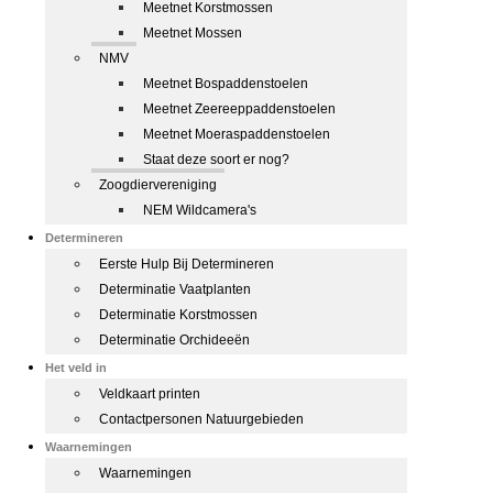
Meetnet Korstmossen
Meetnet Mossen
NMV
Meetnet Bospaddenstoelen
Meetnet Zeereeppaddenstoelen
Meetnet Moeraspaddenstoelen
Staat deze soort er nog?
Zoogdiervereniging
NEM Wildcamera's
Determineren
Eerste Hulp Bij Determineren
Determinatie Vaatplanten
Determinatie Korstmossen
Determinatie Orchideeën
Het veld in
Veldkaart printen
Contactpersonen Natuurgebieden
Waarnemingen
Waarnemingen