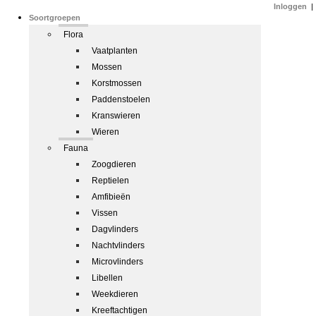
Inloggen
|
Soortgroepen
Flora
Vaatplanten
Mossen
Korstmossen
Paddenstoelen
Kranswieren
Wieren
Fauna
Zoogdieren
Reptielen
Amfibieën
Vissen
Dagvlinders
Nachtvlinders
Microvlinders
Libellen
Weekdieren
Kreeftachtigen