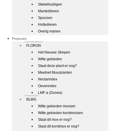
Stekelhuidigen
Manteldieren
Sponzen
Holtedieren
Overig marien
Projecten
FLORON
Het Nieuwe Strepen
Witte gebieden
Staat deze plant er nog?
Meetnet Muurplanten
Nectarindex
Oeverindex
LMF-a (Dunea)
BLWG
Witte gebieden mossen
Witte gebieden korstmossen
Staat dit mos er nog?
Staat dit korstmos er nog?