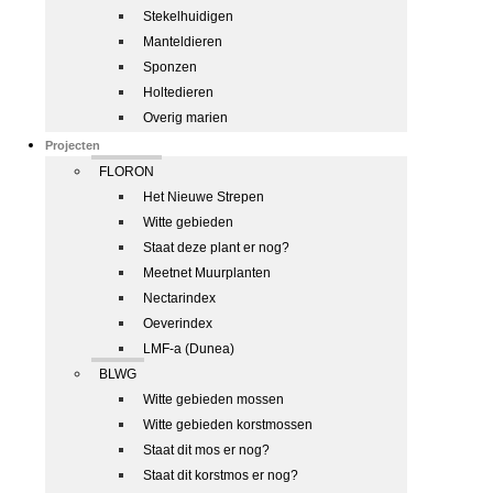
Stekelhuidigen
Manteldieren
Sponzen
Holtedieren
Overig marien
Projecten
FLORON
Het Nieuwe Strepen
Witte gebieden
Staat deze plant er nog?
Meetnet Muurplanten
Nectarindex
Oeverindex
LMF-a (Dunea)
BLWG
Witte gebieden mossen
Witte gebieden korstmossen
Staat dit mos er nog?
Staat dit korstmos er nog?