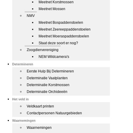
Meetnet Korstmossen
Meetnet Mossen
NMV
Meetnet Bospaddenstoelen
Meetnet Zeereeppaddenstoelen
Meetnet Moeraspaddenstoelen
Staat deze soort er nog?
Zoogdiervereniging
NEM Wildcamera's
Determineren
Eerste Hulp Bij Determineren
Determinatie Vaatplanten
Determinatie Korstmossen
Determinatie Orchideeën
Het veld in
Veldkaart printen
Contactpersonen Natuurgebieden
Waarnemingen
Waarnemingen