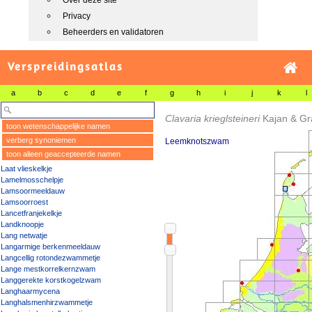
Over deze site
Privacy
Beheerders en validatoren
Verspreidingsatlas
a
b
c
d
e
f
g
h
i
j
k
l
Clavaria krieglsteineri
Kajan & Gr
toon wetenschappelijke namen
verberg synoniemen
Leemknotszwam
toon alleen geaccepteerde namen
Laat vlieskelkje
Lamelmosschelpje
Lamsoormeeldauw
Lamsoorroest
Lancetfranjekelkje
Landknoopje
Lang netwatje
Langarmige berkenmeeldauw
Langcellig rotondezwammetje
Lange mestkorrelkernzwam
Langgerekte korstkogelzwam
Langhaarmycena
Langhalsmenhirzwammetje