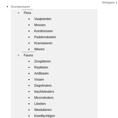
Inloggen
|
Soortgroepen
Flora
Vaatplanten
Mossen
Korstmossen
Paddenstoelen
Kranswieren
Wieren
Fauna
Zoogdieren
Reptielen
Amfibieën
Vissen
Dagvlinders
Nachtvlinders
Microvlinders
Libellen
Weekdieren
Kreeftachtigen