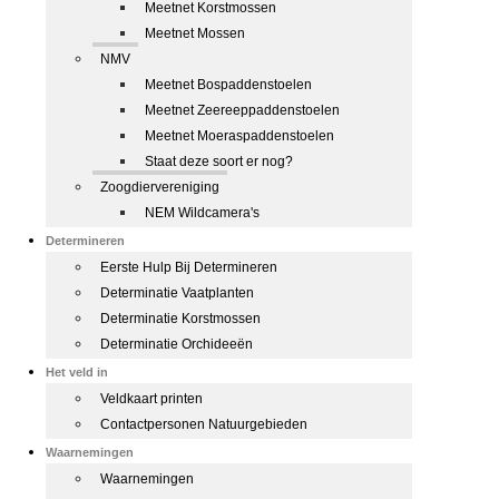
Meetnet Korstmossen
Meetnet Mossen
NMV
Meetnet Bospaddenstoelen
Meetnet Zeereeppaddenstoelen
Meetnet Moeraspaddenstoelen
Staat deze soort er nog?
Zoogdiervereniging
NEM Wildcamera's
Determineren
Eerste Hulp Bij Determineren
Determinatie Vaatplanten
Determinatie Korstmossen
Determinatie Orchideeën
Het veld in
Veldkaart printen
Contactpersonen Natuurgebieden
Waarnemingen
Waarnemingen