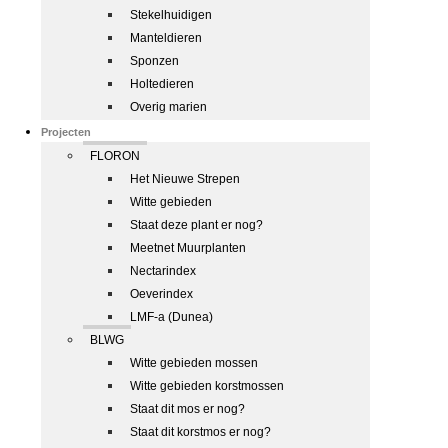
Stekelhuidigen
Manteldieren
Sponzen
Holtedieren
Overig marien
Projecten
FLORON
Het Nieuwe Strepen
Witte gebieden
Staat deze plant er nog?
Meetnet Muurplanten
Nectarindex
Oeverindex
LMF-a (Dunea)
BLWG
Witte gebieden mossen
Witte gebieden korstmossen
Staat dit mos er nog?
Staat dit korstmos er nog?