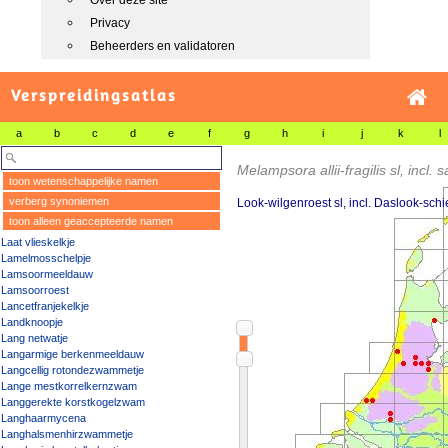
Over deze site
Privacy
Beheerders en validatoren
Verspreidingsatlas
a
b
c
d
e
f
g
h
i
j
k
l
Melampsora allii-fragilis sl, incl. s
toon wetenschappelijke namen
verberg synoniemen
Look-wilgenroest sl, incl. Daslook-schi
toon alleen geaccepteerde namen
Laat vlieskelkje
Lamelmosschelpje
Lamsoormeeldauw
Lamsoorroest
Lancetfranjekelkje
Landknoopje
Lang netwatje
Langarmige berkenmeeldauw
Langcellig rotondezwammetje
Lange mestkorrelkernzwam
Langgerekte korstkogelzwam
Langhaarmycena
Langhalsmenhirzwammetje