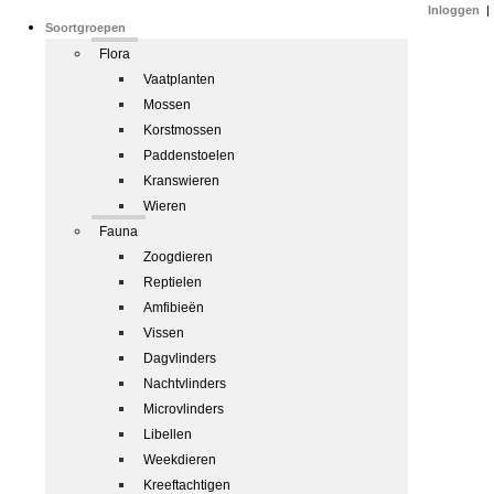
Inloggen
|
Soortgroepen
Flora
Vaatplanten
Mossen
Korstmossen
Paddenstoelen
Kranswieren
Wieren
Fauna
Zoogdieren
Reptielen
Amfibieën
Vissen
Dagvlinders
Nachtvlinders
Microvlinders
Libellen
Weekdieren
Kreeftachtigen