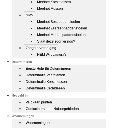
Meetnet Korstmossen
Meetnet Mossen
NMV
Meetnet Bospaddenstoelen
Meetnet Zeereeppaddenstoelen
Meetnet Moeraspaddenstoelen
Staat deze soort er nog?
Zoogdiervereniging
NEM Wildcamera's
Determineren
Eerste Hulp Bij Determineren
Determinatie Vaatplanten
Determinatie Korstmossen
Determinatie Orchideeën
Het veld in
Veldkaart printen
Contactpersonen Natuurgebieden
Waarnemingen
Waarnemingen