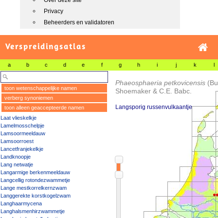
Over deze site
Privacy
Beheerders en validatoren
Verspreidingsatlas
a
b
c
d
e
f
g
h
i
j
k
l
Phaeosphaeria petkovicensis
(Bu
toon wetenschappelijke namen
Shoemaker & C.E. Babc.
verberg synoniemen
Langsporig russenvulkaantje
toon alleen geaccepteerde namen
Laat vlieskelkje
Lamelmosschelpje
Lamsoormeeldauw
Lamsoorroest
Lancetfranjekelkje
Landknoopje
Lang netwatje
Langarmige berkenmeeldauw
Langcellig rotondezwammetje
Lange mestkorrelkernzwam
Langgerekte korstkogelzwam
Langhaarmycena
Langhalsmenhirzwammetje