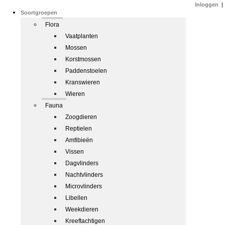
Inloggen
|
Soortgroepen
Flora
Vaatplanten
Mossen
Korstmossen
Paddenstoelen
Kranswieren
Wieren
Fauna
Zoogdieren
Reptielen
Amfibieën
Vissen
Dagvlinders
Nachtvlinders
Microvlinders
Libellen
Weekdieren
Kreeftachtigen