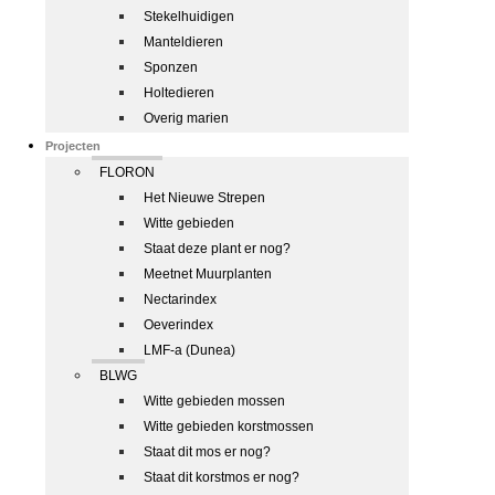
Stekelhuidigen
Manteldieren
Sponzen
Holtedieren
Overig marien
Projecten
FLORON
Het Nieuwe Strepen
Witte gebieden
Staat deze plant er nog?
Meetnet Muurplanten
Nectarindex
Oeverindex
LMF-a (Dunea)
BLWG
Witte gebieden mossen
Witte gebieden korstmossen
Staat dit mos er nog?
Staat dit korstmos er nog?