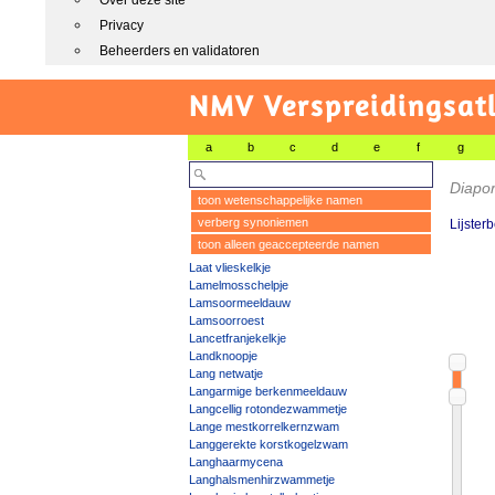
Over deze site
Privacy
Beheerders en validatoren
NMV Verspreidingsat
a
b
c
d
e
f
g
Diapo
toon wetenschappelijke namen
verberg synoniemen
Lijster
toon alleen geaccepteerde namen
Laat vlieskelkje
Lamelmosschelpje
Lamsoormeeldauw
Lamsoorroest
Lancetfranjekelkje
Landknoopje
Lang netwatje
Langarmige berkenmeeldauw
Langcellig rotondezwammetje
Lange mestkorrelkernzwam
Langgerekte korstkogelzwam
Langhaarmycena
Langhalsmenhirzwammetje