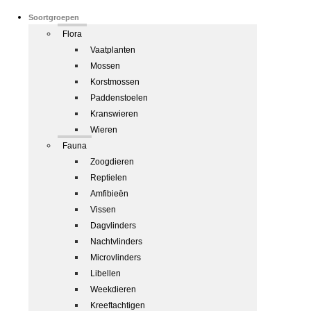
Soortgroepen
Flora
Vaatplanten
Mossen
Korstmossen
Paddenstoelen
Kranswieren
Wieren
Fauna
Zoogdieren
Reptielen
Amfibieën
Vissen
Dagvlinders
Nachtvlinders
Microvlinders
Libellen
Weekdieren
Kreeftachtigen