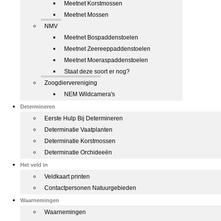
Meetnet Korstmossen
Meetnet Mossen
NMV
Meetnet Bospaddenstoelen
Meetnet Zeereeppaddenstoelen
Meetnet Moeraspaddenstoelen
Staat deze soort er nog?
Zoogdiervereniging
NEM Wildcamera's
Determineren
Eerste Hulp Bij Determineren
Determinatie Vaatplanten
Determinatie Korstmossen
Determinatie Orchideeën
Het veld in
Veldkaart printen
Contactpersonen Natuurgebieden
Waarnemingen
Waarnemingen