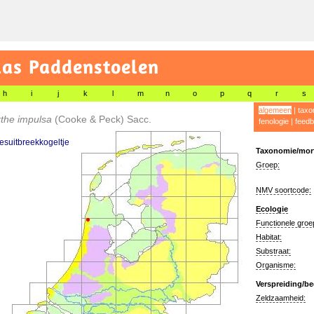
las Paddenstoelen
h
i
j
k
l
m
n
o
p
q
r
s
algemeen
|
taxo
rthe impulsa
(Cooke & Peck) Sacc.
fenologie
|
feedb
besuitbreekkogeltje
Taxonomie/morf
Groep:
NMV soortcode:
Ecologie
Functionele groe
Habitat:
Substraat:
Organisme:
Verspreiding/be
Zeldzaamheid: