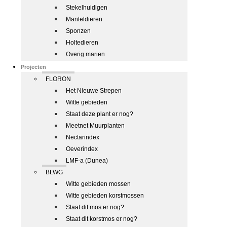
Stekelhuidigen
Manteldieren
Sponzen
Holtedieren
Overig marien
Projecten
FLORON
Het Nieuwe Strepen
Witte gebieden
Staat deze plant er nog?
Meetnet Muurplanten
Nectarindex
Oeverindex
LMF-a (Dunea)
BLWG
Witte gebieden mossen
Witte gebieden korstmossen
Staat dit mos er nog?
Staat dit korstmos er nog?