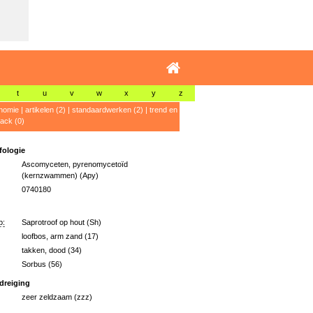
t
u
v
w
x
y
z
nomie
|
artikelen (2)
|
standaardwerken (2)
|
trend en
ack (0)
ologie
Ascomyceten, pyrenomycetoïd
(kernzwammen) (Apy)
0740180
p:
Saprotroof op hout (Sh)
loofbos, arm zand (17)
takken, dood (34)
Sorbus (56)
dreiging
zeer zeldzaam (zzz)