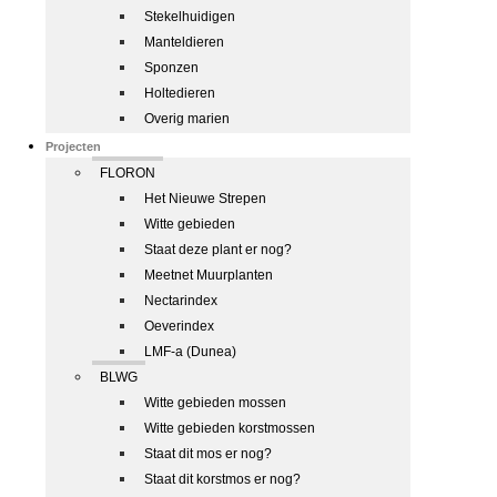
Stekelhuidigen
Manteldieren
Sponzen
Holtedieren
Overig marien
Projecten
FLORON
Het Nieuwe Strepen
Witte gebieden
Staat deze plant er nog?
Meetnet Muurplanten
Nectarindex
Oeverindex
LMF-a (Dunea)
BLWG
Witte gebieden mossen
Witte gebieden korstmossen
Staat dit mos er nog?
Staat dit korstmos er nog?