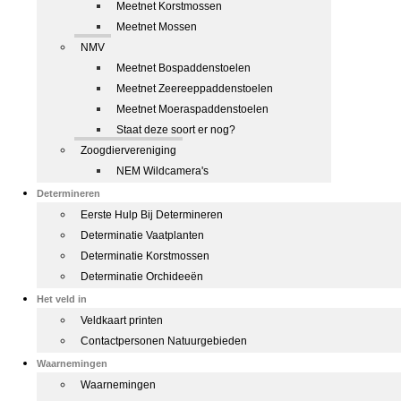
Meetnet Korstmossen
Meetnet Mossen
NMV
Meetnet Bospaddenstoelen
Meetnet Zeereeppaddenstoelen
Meetnet Moeraspaddenstoelen
Staat deze soort er nog?
Zoogdiervereniging
NEM Wildcamera's
Determineren
Eerste Hulp Bij Determineren
Determinatie Vaatplanten
Determinatie Korstmossen
Determinatie Orchideeën
Het veld in
Veldkaart printen
Contactpersonen Natuurgebieden
Waarnemingen
Waarnemingen