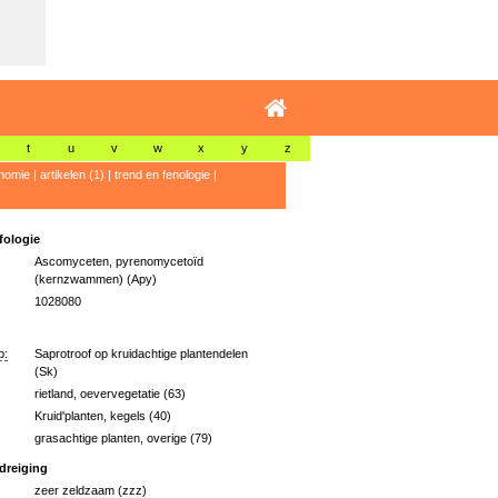
t
u
v
w
x
y
z
nomie
|
artikelen (1)
|
trend en fenologie
|
ologie
Ascomyceten, pyrenomycetoïd
(kernzwammen) (Apy)
1028080
p:
Saprotroof op kruidachtige plantendelen
(Sk)
rietland, oevervegetatie (63)
Kruid'planten, kegels (40)
grasachtige planten, overige (79)
dreiging
zeer zeldzaam (zzz)