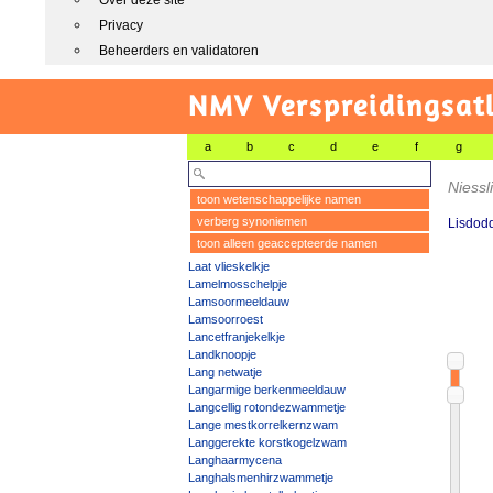
Over deze site
Privacy
Beheerders en validatoren
NMV Verspreidingsat
a
b
c
d
e
f
g
Niessl
toon wetenschappelijke namen
verberg synoniemen
Lisdodd
toon alleen geaccepteerde namen
Laat vlieskelkje
Lamelmosschelpje
Lamsoormeeldauw
Lamsoorroest
Lancetfranjekelkje
Landknoopje
Lang netwatje
Langarmige berkenmeeldauw
Langcellig rotondezwammetje
Lange mestkorrelkernzwam
Langgerekte korstkogelzwam
Langhaarmycena
Langhalsmenhirzwammetje