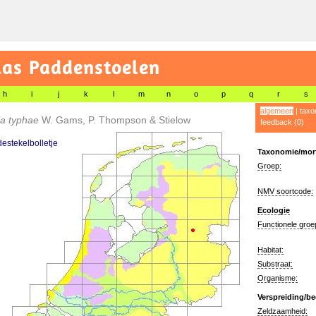
las Paddenstoelen
h
i
j
k
l
m
n
o
p
q
r
s
algemeen
|
taxo
ia typhae
W. Gams, P. Thompson & Stielow
feedback (0)
estekelbolletje
Taxonomie/morf
Groep:
NMV soortcode:
Ecologie
Functionele groe
Habitat:
Substraat:
Organisme:
Verspreiding/be
Zeldzaamheid: