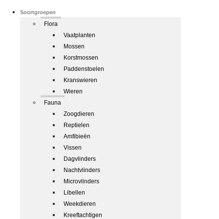
Soortgroepen
Flora
Vaatplanten
Mossen
Korstmossen
Paddenstoelen
Kranswieren
Wieren
Fauna
Zoogdieren
Reptielen
Amfibieën
Vissen
Dagvlinders
Nachtvlinders
Microvlinders
Libellen
Weekdieren
Kreeftachtigen