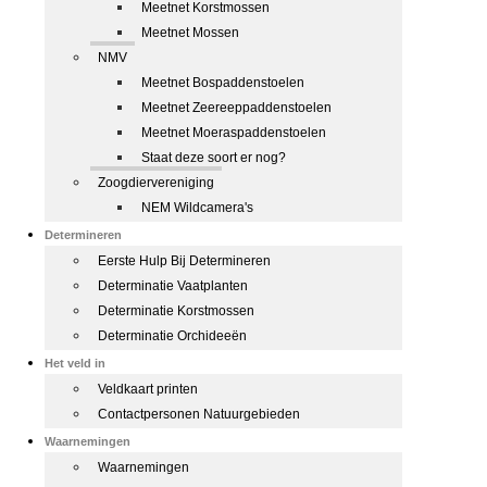
Meetnet Korstmossen
Meetnet Mossen
NMV
Meetnet Bospaddenstoelen
Meetnet Zeereeppaddenstoelen
Meetnet Moeraspaddenstoelen
Staat deze soort er nog?
Zoogdiervereniging
NEM Wildcamera's
Determineren
Eerste Hulp Bij Determineren
Determinatie Vaatplanten
Determinatie Korstmossen
Determinatie Orchideeën
Het veld in
Veldkaart printen
Contactpersonen Natuurgebieden
Waarnemingen
Waarnemingen