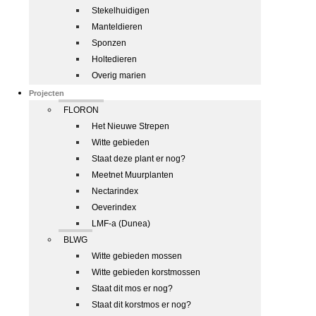
Stekelhuidigen
Manteldieren
Sponzen
Holtedieren
Overig marien
Projecten
FLORON
Het Nieuwe Strepen
Witte gebieden
Staat deze plant er nog?
Meetnet Muurplanten
Nectarindex
Oeverindex
LMF-a (Dunea)
BLWG
Witte gebieden mossen
Witte gebieden korstmossen
Staat dit mos er nog?
Staat dit korstmos er nog?