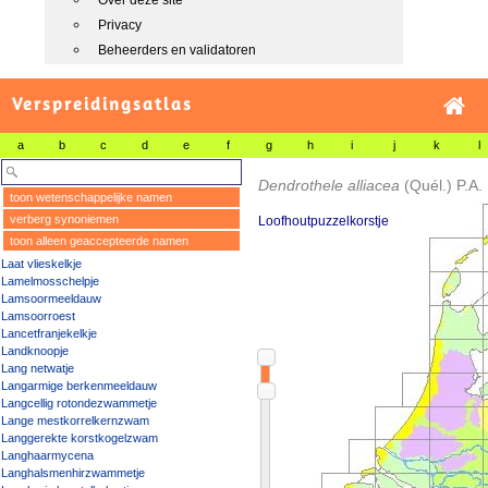
Over deze site
Privacy
Beheerders en validatoren
Verspreidingsatlas
a
b
c
d
e
f
g
h
i
j
k
l
Dendrothele alliacea
(Quél.) P.A
toon wetenschappelijke namen
verberg synoniemen
Loofhoutpuzzelkorstje
toon alleen geaccepteerde namen
Laat vlieskelkje
Lamelmosschelpje
Lamsoormeeldauw
Lamsoorroest
Lancetfranjekelkje
Landknoopje
Lang netwatje
Langarmige berkenmeeldauw
Langcellig rotondezwammetje
Lange mestkorrelkernzwam
Langgerekte korstkogelzwam
Langhaarmycena
Langhalsmenhirzwammetje