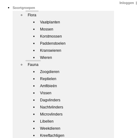
Inloggen
|
Soortgroepen
Flora
Vaatplanten
Mossen
Korstmossen
Paddenstoelen
Kranswieren
Wieren
Fauna
Zoogdieren
Reptielen
Amfibieën
Vissen
Dagvlinders
Nachtvlinders
Microvlinders
Libellen
Weekdieren
Kreeftachtigen