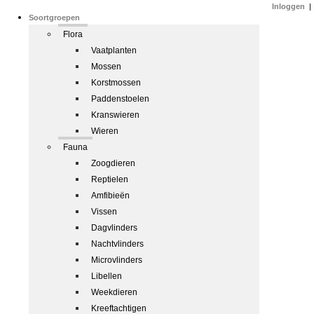
Inloggen
|
Soortgroepen
Flora
Vaatplanten
Mossen
Korstmossen
Paddenstoelen
Kranswieren
Wieren
Fauna
Zoogdieren
Reptielen
Amfibieën
Vissen
Dagvlinders
Nachtvlinders
Microvlinders
Libellen
Weekdieren
Kreeftachtigen