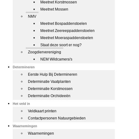
Meetnet Korstmossen
Meetnet Mossen
NMV
Meetnet Bospaddenstoelen
Meetnet Zeereeppaddenstoelen
Meetnet Moeraspaddenstoelen
Staat deze soort er nog?
Zoogdiervereniging
NEM Wildcamera's
Determineren
Eerste Hulp Bij Determineren
Determinatie Vaatplanten
Determinatie Korstmossen
Determinatie Orchideeën
Het veld in
Veldkaart printen
Contactpersonen Natuurgebieden
Waarnemingen
Waarnemingen