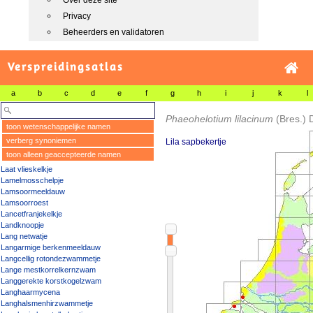
Over deze site
Privacy
Beheerders en validatoren
Verspreidingsatlas
a
b
c
d
e
f
g
h
i
j
k
l
Phaeohelotium lilacinum
(Bres.) 
toon wetenschappelijke namen
verberg synoniemen
Lila sapbekertje
toon alleen geaccepteerde namen
Laat vlieskelkje
Lamelmosschelpje
Lamsoormeeldauw
Lamsoorroest
Lancetfranjekelkje
Landknoopje
Lang netwatje
Langarmige berkenmeeldauw
Langcellig rotondezwammetje
Lange mestkorrelkernzwam
Langgerekte korstkogelzwam
Langhaarmycena
Langhalsmenhirzwammetje