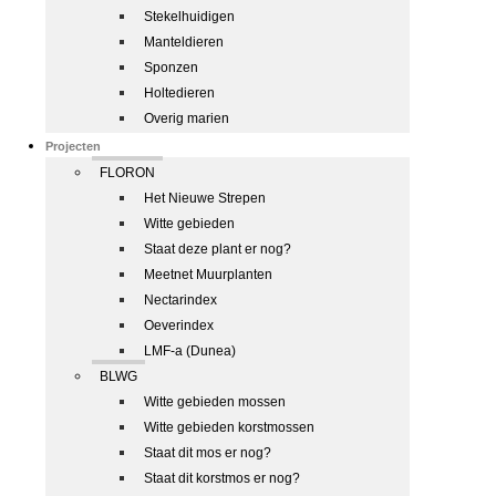
Stekelhuidigen
Manteldieren
Sponzen
Holtedieren
Overig marien
Projecten
FLORON
Het Nieuwe Strepen
Witte gebieden
Staat deze plant er nog?
Meetnet Muurplanten
Nectarindex
Oeverindex
LMF-a (Dunea)
BLWG
Witte gebieden mossen
Witte gebieden korstmossen
Staat dit mos er nog?
Staat dit korstmos er nog?