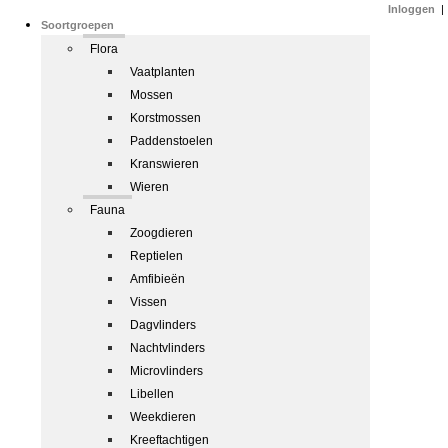
Inloggen
|
Soortgroepen
Flora
Vaatplanten
Mossen
Korstmossen
Paddenstoelen
Kranswieren
Wieren
Fauna
Zoogdieren
Reptielen
Amfibieën
Vissen
Dagvlinders
Nachtvlinders
Microvlinders
Libellen
Weekdieren
Kreeftachtigen