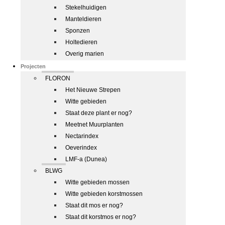
Stekelhuidigen
Manteldieren
Sponzen
Holtedieren
Overig marien
Projecten
FLORON
Het Nieuwe Strepen
Witte gebieden
Staat deze plant er nog?
Meetnet Muurplanten
Nectarindex
Oeverindex
LMF-a (Dunea)
BLWG
Witte gebieden mossen
Witte gebieden korstmossen
Staat dit mos er nog?
Staat dit korstmos er nog?