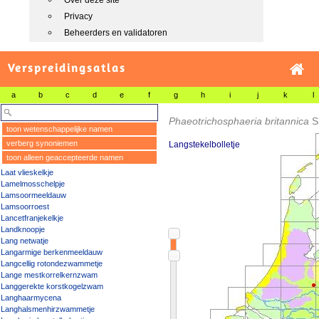
Over deze site
Privacy
Beheerders en validatoren
Verspreidingsatlas
a
b
c
d
e
f
g
h
i
j
k
l
Phaeotrichosphaeria britannica
S
toon wetenschappelijke namen
verberg synoniemen
Langstekelbolletje
toon alleen geaccepteerde namen
Laat vlieskelkje
Lamelmosschelpje
Lamsoormeeldauw
Lamsoorroest
Lancetfranjekelkje
Landknoopje
Lang netwatje
Langarmige berkenmeeldauw
Langcellig rotondezwammetje
Lange mestkorrelkernzwam
Langgerekte korstkogelzwam
Langhaarmycena
Langhalsmenhirzwammetje