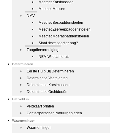
Meetnet Korstmossen
Meetnet Mossen
NMV
Meetnet Bospaddenstoelen
Meetnet Zeereeppaddenstoelen
Meetnet Moeraspaddenstoelen
Staat deze soort er nog?
Zoogdiervereniging
NEM Wildcamera's
Determineren
Eerste Hulp Bij Determineren
Determinatie Vaatplanten
Determinatie Korstmossen
Determinatie Orchideeën
Het veld in
Veldkaart printen
Contactpersonen Natuurgebieden
Waarnemingen
Waarnemingen