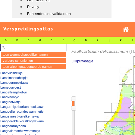
Over deze site
Privacy
Beheerders en validatoren
Verspreidingsatlas
a
b
c
d
e
f
g
h
i
j
k
l
Paullicorticium delicatissimum
(H.
toon wetenschappelijke namen
verberg synoniemen
Lilliputveegje
toon alleen geaccepteerde namen
Laat vlieskelkje
Lamelmosschelpje
Lamsoormeeldauw
Lamsoorroest
Lancetfranjekelkje
Landknoopje
Lang netwatje
Langarmige berkenmeeldauw
Langcellig rotondezwammetje
Lange mestkorrelkernzwam
Langgerekte korstkogelzwam
Langhaarmycena
Langhalsmenhirzwammetje