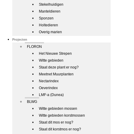
Stekelhuidigen
Manteldieren
Sponzen
Holtedieren
Overig marien
Projecten
FLORON
Het Nieuwe Strepen
Witte gebieden
Staat deze plant er nog?
Meetnet Muurplanten
Nectarindex
Oeverindex
LMF-a (Dunea)
BLWG
Witte gebieden mossen
Witte gebieden korstmossen
Staat dit mos er nog?
Staat dit korstmos er nog?