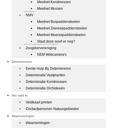
Meetnet Korstmossen
Meetnet Mossen
NMV
Meetnet Bospaddenstoelen
Meetnet Zeereeppaddenstoelen
Meetnet Moeraspaddenstoelen
Staat deze soort er nog?
Zoogdiervereniging
NEM Wildcamera's
Determineren
Eerste Hulp Bij Determineren
Determinatie Vaatplanten
Determinatie Korstmossen
Determinatie Orchideeën
Het veld in
Veldkaart printen
Contactpersonen Natuurgebieden
Waarnemingen
Waarnemingen