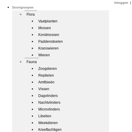
Inloggen
|
Soortgroepen
Flora
Vaatplanten
Mossen
Korstmossen
Paddenstoelen
Kranswieren
Wieren
Fauna
Zoogdieren
Reptielen
Amfibieën
Vissen
Dagvlinders
Nachtvlinders
Microvlinders
Libellen
Weekdieren
Kreeftachtigen