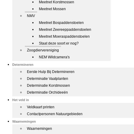
Meetnet Korstmossen
Meetnet Mossen
NMV
Meetnet Bospaddenstoelen
Meetnet Zeereeppaddenstoelen
Meetnet Moeraspaddenstoelen
Staat deze soort er nog?
Zoogdiervereniging
NEM Wildcamera's
Determineren
Eerste Hulp Bij Determineren
Determinatie Vaatplanten
Determinatie Korstmossen
Determinatie Orchideeën
Het veld in
Veldkaart printen
Contactpersonen Natuurgebieden
Waarnemingen
Waarnemingen