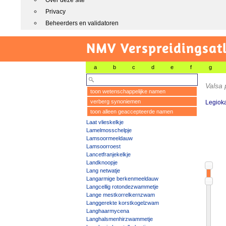
Over deze site
Privacy
Beheerders en validatoren
NMV Verspreidingsat
a
b
c
d
e
f
g
Valsa
toon wetenschappelijke namen
verberg synoniemen
Legiok
toon alleen geaccepteerde namen
Laat vlieskelkje
Lamelmosschelpje
Lamsoormeeldauw
Lamsoorroest
Lancetfranjekelkje
Landknoopje
Lang netwatje
Langarmige berkenmeeldauw
Langcellig rotondezwammetje
Lange mestkorrelkernzwam
Langgerekte korstkogelzwam
Langhaarmycena
Langhalsmenhirzwammetje