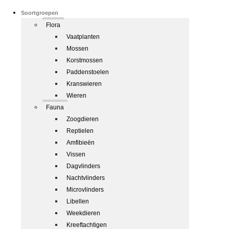
Soortgroepen
Flora
Vaatplanten
Mossen
Korstmossen
Paddenstoelen
Kranswieren
Wieren
Fauna
Zoogdieren
Reptielen
Amfibieën
Vissen
Dagvlinders
Nachtvlinders
Microvlinders
Libellen
Weekdieren
Kreeftachtigen