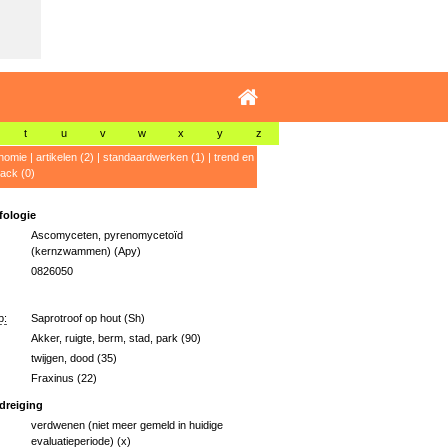
t
u
v
w
x
y
z
nomie
|
artikelen (2)
|
standaardwerken (1)
|
trend en
ack (0)
ologie
Ascomyceten, pyrenomycetoïd
(kernzwammen) (Apy)
0826050
p:
Saprotroof op hout (Sh)
Akker, ruigte, berm, stad, park (90)
twijgen, dood (35)
Fraxinus (22)
dreiging
verdwenen (niet meer gemeld in huidige
evaluatieperiode) (x)