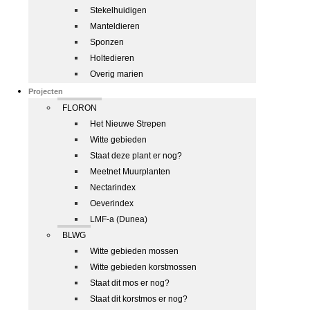
Stekelhuidigen
Manteldieren
Sponzen
Holtedieren
Overig marien
Projecten
FLORON
Het Nieuwe Strepen
Witte gebieden
Staat deze plant er nog?
Meetnet Muurplanten
Nectarindex
Oeverindex
LMF-a (Dunea)
BLWG
Witte gebieden mossen
Witte gebieden korstmossen
Staat dit mos er nog?
Staat dit korstmos er nog?