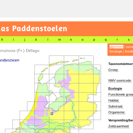
las Paddenstoelen
h
i
j
k
l
m
n
o
p
q
r
s
algemeen
|
taxo
 pruinosa
(Fr.) Défago
fenologie
|
feedb
arafjeszwam
Taxonomie/morf
Groep:
NMV soortcode:
Ecologie
Functionele groe
Habitat:
Substraat:
Organisme:
Verspreiding/be
Zeldzaamheid: