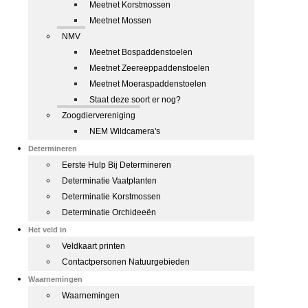
Meetnet Korstmossen
Meetnet Mossen
NMV
Meetnet Bospaddenstoelen
Meetnet Zeereeppaddenstoelen
Meetnet Moeraspaddenstoelen
Staat deze soort er nog?
Zoogdiervereniging
NEM Wildcamera's
Determineren
Eerste Hulp Bij Determineren
Determinatie Vaatplanten
Determinatie Korstmossen
Determinatie Orchideeën
Het veld in
Veldkaart printen
Contactpersonen Natuurgebieden
Waarnemingen
Waarnemingen