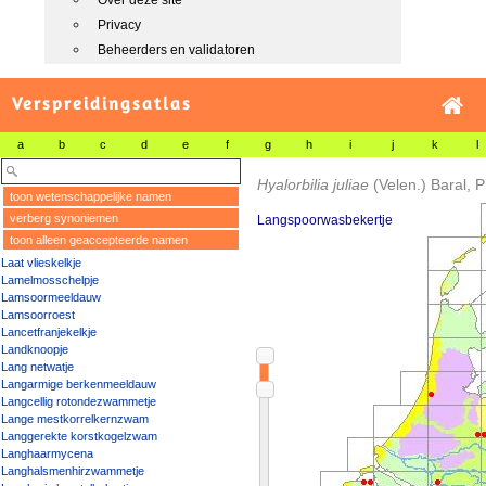
Over deze site
Privacy
Beheerders en validatoren
Verspreidingsatlas
a
b
c
d
e
f
g
h
i
j
k
l
Hyalorbilia juliae
(Velen.) Baral, 
toon wetenschappelijke namen
verberg synoniemen
Langspoorwasbekertje
toon alleen geaccepteerde namen
Laat vlieskelkje
Lamelmosschelpje
Lamsoormeeldauw
Lamsoorroest
Lancetfranjekelkje
Landknoopje
Lang netwatje
Langarmige berkenmeeldauw
Langcellig rotondezwammetje
Lange mestkorrelkernzwam
Langgerekte korstkogelzwam
Langhaarmycena
Langhalsmenhirzwammetje