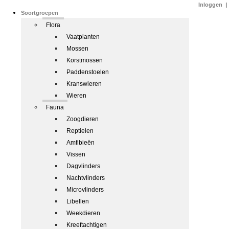
Inloggen
|
Soortgroepen
Flora
Vaatplanten
Mossen
Korstmossen
Paddenstoelen
Kranswieren
Wieren
Fauna
Zoogdieren
Reptielen
Amfibieën
Vissen
Dagvlinders
Nachtvlinders
Microvlinders
Libellen
Weekdieren
Kreeftachtigen