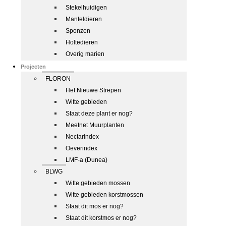
Stekelhuidigen
Manteldieren
Sponzen
Holtedieren
Overig marien
Projecten
FLORON
Het Nieuwe Strepen
Witte gebieden
Staat deze plant er nog?
Meetnet Muurplanten
Nectarindex
Oeverindex
LMF-a (Dunea)
BLWG
Witte gebieden mossen
Witte gebieden korstmossen
Staat dit mos er nog?
Staat dit korstmos er nog?