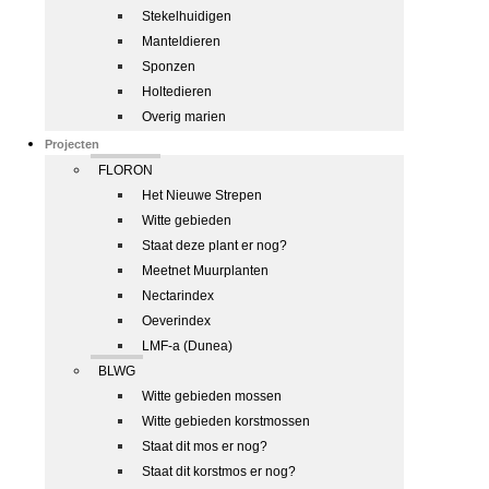
Stekelhuidigen
Manteldieren
Sponzen
Holtedieren
Overig marien
Projecten
FLORON
Het Nieuwe Strepen
Witte gebieden
Staat deze plant er nog?
Meetnet Muurplanten
Nectarindex
Oeverindex
LMF-a (Dunea)
BLWG
Witte gebieden mossen
Witte gebieden korstmossen
Staat dit mos er nog?
Staat dit korstmos er nog?