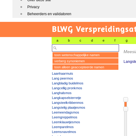
Over deze site
Privacy
Beheerders en validatoren
BLWG Verspreidingsa
a
b
c
d
e
f
g
Mees
toon wetenschappelijke namen
verberg synoniemen
Langst
toon alleen geaccepteerde namen
Laanhaarmuts
Lang peermos
Langbladig buidelmos
Langcellig pronkmos
Langhalsmos
Langkapselsterretje
Langsteelkribbenmos
Langstelig plaatjesmos
Leemeendagsmos
Leemgreppelmos
Leemklauwtjesmos
Leemparelmos
Leemsnavelmos