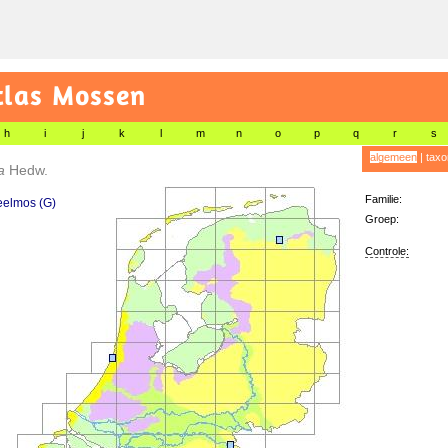
tlas Mossen
h
i
j
k
l
m
n
o
p
q
r
s
algemeen
|
taxo
ia
Hedw.
Familie:
eelmos (G)
Groep:
Controle: