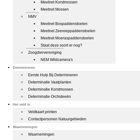
Meetnet Korstmossen
Meetnet Mossen
NMV
Meetnet Bospaddenstoelen
Meetnet Zeereeppaddenstoelen
Meetnet Moeraspaddenstoelen
Staat deze soort er nog?
Zoogdiervereniging
NEM Wildcamera's
Determineren
Eerste Hulp Bij Determineren
Determinatie Vaatplanten
Determinatie Korstmossen
Determinatie Orchideeën
Het veld in
Veldkaart printen
Contactpersonen Natuurgebieden
Waarnemingen
Waarnemingen