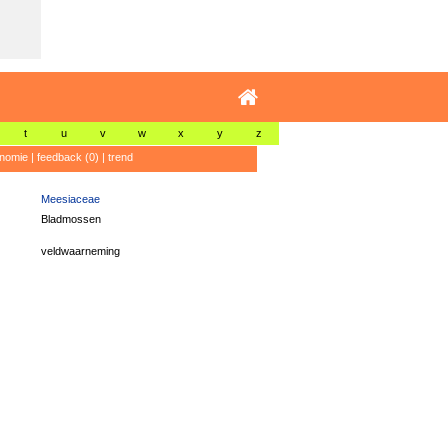
t
u
v
w
x
y
z
nomie
|
feedback (0)
|
trend
Meesiaceae
Bladmossen
veldwaarneming