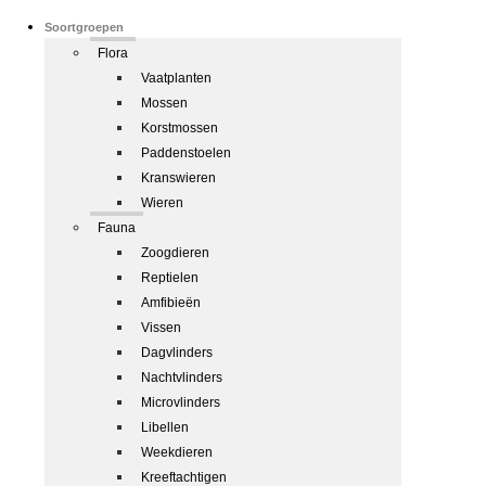
Soortgroepen
Flora
Vaatplanten
Mossen
Korstmossen
Paddenstoelen
Kranswieren
Wieren
Fauna
Zoogdieren
Reptielen
Amfibieën
Vissen
Dagvlinders
Nachtvlinders
Microvlinders
Libellen
Weekdieren
Kreeftachtigen