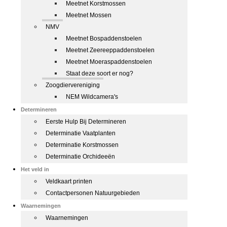
Meetnet Korstmossen
Meetnet Mossen
NMV
Meetnet Bospaddenstoelen
Meetnet Zeereeppaddenstoelen
Meetnet Moeraspaddenstoelen
Staat deze soort er nog?
Zoogdiervereniging
NEM Wildcamera's
Determineren
Eerste Hulp Bij Determineren
Determinatie Vaatplanten
Determinatie Korstmossen
Determinatie Orchideeën
Het veld in
Veldkaart printen
Contactpersonen Natuurgebieden
Waarnemingen
Waarnemingen