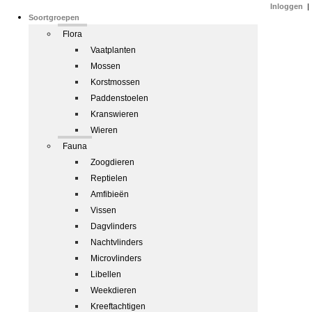
Inloggen
|
Soortgroepen
Flora
Vaatplanten
Mossen
Korstmossen
Paddenstoelen
Kranswieren
Wieren
Fauna
Zoogdieren
Reptielen
Amfibieën
Vissen
Dagvlinders
Nachtvlinders
Microvlinders
Libellen
Weekdieren
Kreeftachtigen