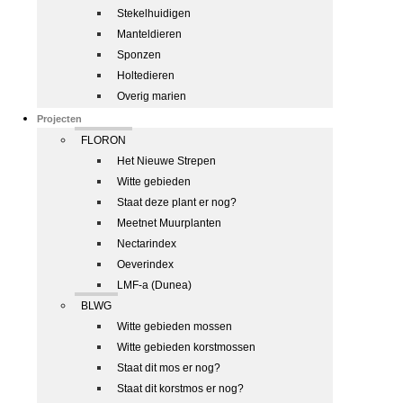
Stekelhuidigen
Manteldieren
Sponzen
Holtedieren
Overig marien
Projecten
FLORON
Het Nieuwe Strepen
Witte gebieden
Staat deze plant er nog?
Meetnet Muurplanten
Nectarindex
Oeverindex
LMF-a (Dunea)
BLWG
Witte gebieden mossen
Witte gebieden korstmossen
Staat dit mos er nog?
Staat dit korstmos er nog?