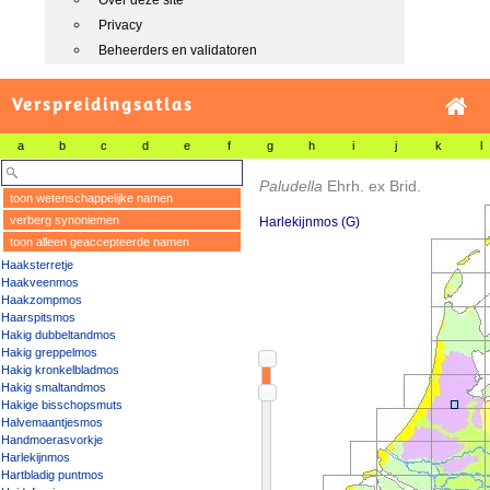
Over deze site
Privacy
Beheerders en validatoren
Verspreidingsatlas
a
b
c
d
e
f
g
h
i
j
k
l
Paludella
Ehrh. ex Brid.
toon wetenschappelijke namen
verberg synoniemen
Harlekijnmos (G)
toon alleen geaccepteerde namen
Haaksterretje
Haakveenmos
Haakzompmos
Haarspitsmos
Hakig dubbeltandmos
Hakig greppelmos
Hakig kronkelbladmos
Hakig smaltandmos
Hakige bisschopsmuts
Halvemaantjesmos
Handmoerasvorkje
Harlekijnmos
Hartbladig puntmos