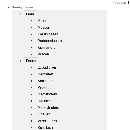
Inloggen
|
Soortgroepen
Flora
Vaatplanten
Mossen
Korstmossen
Paddenstoelen
Kranswieren
Wieren
Fauna
Zoogdieren
Reptielen
Amfibieën
Vissen
Dagvlinders
Nachtvlinders
Microvlinders
Libellen
Weekdieren
Kreeftachtigen