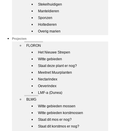
Stekelhuidigen
Manteldieren
Sponzen
Holtedieren
Overig marien
Projecten
FLORON
Het Nieuwe Strepen
Witte gebieden
Staat deze plant er nog?
Meetnet Muurplanten
Nectarindex
Oeverindex
LMF-a (Dunea)
BLWG
Witte gebieden mossen
Witte gebieden korstmossen
Staat dit mos er nog?
Staat dit korstmos er nog?