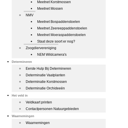
Meetnet Korstmossen
Meetnet Mossen
NMV
Meetnet Bospaddenstoelen
Meetnet Zeereeppaddenstoelen
Meetnet Moeraspaddenstoelen
Staat deze soort er nog?
Zoogdiervereniging
NEM Wildcamera's
Determineren
Eerste Hulp Bij Determineren
Determinatie Vaatplanten
Determinatie Korstmossen
Determinatie Orchideeën
Het veld in
Veldkaart printen
Contactpersonen Natuurgebieden
Waarnemingen
Waarnemingen