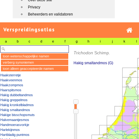
Over deze site
Privacy
Beheerders en validatoren
Verspreidingsatlas
a
b
c
d
e
f
g
h
i
j
k
l
Trichodon
Schimp.
toon wetenschappelijke namen
verberg synoniemen
Hakig smaltandmos (G)
toon alleen geaccepteerde namen
Haaksterretje
Haakveenmos
Haakzompmos
Haarspitsmos
Hakig dubbeltandmos
Hakig greppelmos
Hakig kronkelbladmos
Hakig smaltandmos
Hakige bisschopsmuts
Halvemaantjesmos
Handmoerasvorkje
Harlekijnmos
Hartbladig puntmos