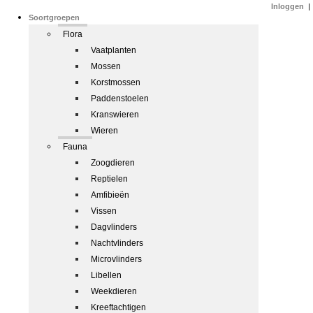
Inloggen
|
Soortgroepen
Flora
Vaatplanten
Mossen
Korstmossen
Paddenstoelen
Kranswieren
Wieren
Fauna
Zoogdieren
Reptielen
Amfibieën
Vissen
Dagvlinders
Nachtvlinders
Microvlinders
Libellen
Weekdieren
Kreeftachtigen