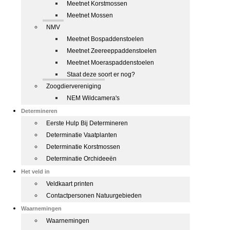
Meetnet Korstmossen
Meetnet Mossen
NMV
Meetnet Bospaddenstoelen
Meetnet Zeereeppaddenstoelen
Meetnet Moeraspaddenstoelen
Staat deze soort er nog?
Zoogdiervereniging
NEM Wildcamera's
Determineren
Eerste Hulp Bij Determineren
Determinatie Vaatplanten
Determinatie Korstmossen
Determinatie Orchideeën
Het veld in
Veldkaart printen
Contactpersonen Natuurgebieden
Waarnemingen
Waarnemingen