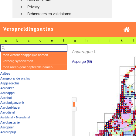
Over deze site
Privacy
Beheerders en validatoren
Verspreidingsatlas
a
b
c
d
e
f
g
h
i
j
k
l
Asparagus
L.
toon wetenschappelijke namen
verberg synoniemen
Asperge (G)
toon alleen geaccepteerde namen
Aalbes
Aangebrande orchis
Aapjesorchis
Aardaker
Aardappel
Aardbei
Aardbeiganzerik
Aardbeiklaver
Aarddistel
Aarddistel × Moesdistel
Aardkastanje
Aardpeer
Aarereprijs