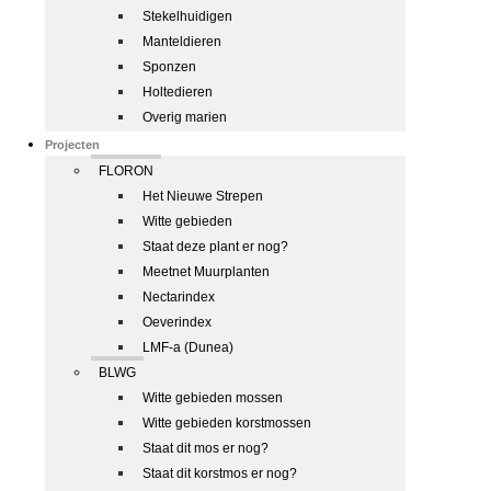
Stekelhuidigen
Manteldieren
Sponzen
Holtedieren
Overig marien
Projecten
FLORON
Het Nieuwe Strepen
Witte gebieden
Staat deze plant er nog?
Meetnet Muurplanten
Nectarindex
Oeverindex
LMF-a (Dunea)
BLWG
Witte gebieden mossen
Witte gebieden korstmossen
Staat dit mos er nog?
Staat dit korstmos er nog?